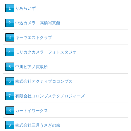
1
りあらいず
2
中込カメラ 高橋写真館
3
キーウエストクラブ
4
モリカクカメラ・フォトスタジオ
5
中川ピアノ買取所
6
株式会社アクティブコロンブス
7
有限会社コロンブステクノロジィーズ
8
カートイワークス
9
株式会社三月うさぎの森