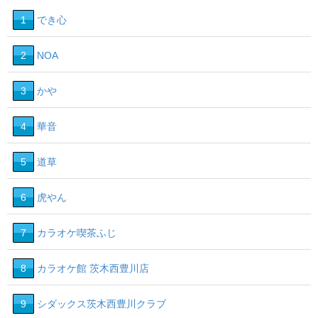
1
でき心
2
NOA
3
かや
4
華音
5
道草
6
虎やん
7
カラオケ喫茶ふじ
8
カラオケ館 茨木西豊川店
9
シダックス茨木西豊川クラブ