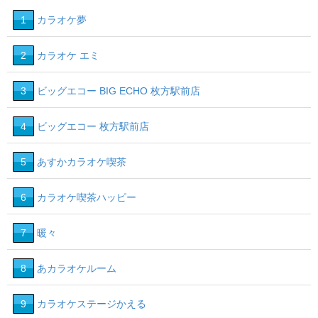
1
カラオケ夢
2
カラオケ エミ
3
ビッグエコー BIG ECHO 枚方駅前店
4
ビッグエコー 枚方駅前店
5
あすかカラオケ喫茶
6
カラオケ喫茶ハッピー
7
暖々
8
あカラオケルーム
9
カラオケステージかえる