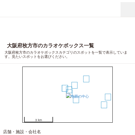
大阪府枚方市のカラオケボックス一覧
11
大阪府枚方市のカラオケボックスカテゴリのスポットを一覧で表示していま
12
す。見たいスポットをお選びください。
8
7
5
3
4
1
2
10
6
9
3 km
店舗・施設・会社名