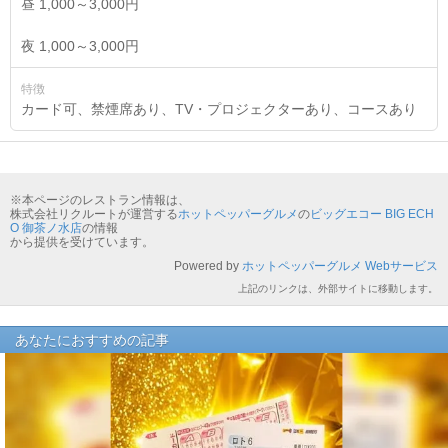
昼 1,000～3,000円
夜 1,000～3,000円
特徴
カード可、禁煙席あり、TV・プロジェクターあり、コースあり
※本ページのレストラン情報は、
株式会社リクルートが運営する
ホットペッパーグルメ
の
ビッグエコー BIG ECH
O 御茶ノ水店
の情報
から提供を受けています。
Powered by
ホットペッパーグルメ Webサービス
上記のリンクは、外部サイトに移動します。
あなたにおすすめの記事