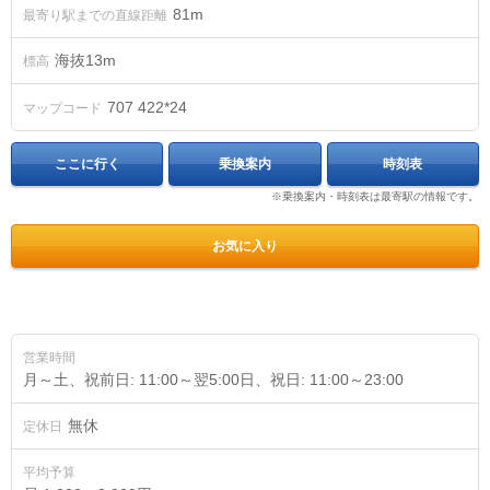
81m
最寄り駅までの直線距離
海抜
13
m
標高
707 422*24
マップコード
ここに行く
乗換案内
時刻表
※乗換案内・時刻表は最寄駅の情報です。
お気に入り
営業時間
月～土、祝前日: 11:00～翌5:00日、祝日: 11:00～23:00
無休
定休日
平均予算