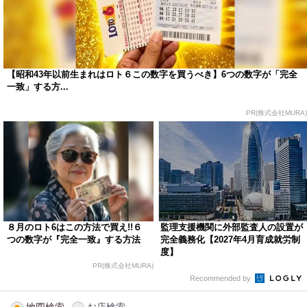
【昭和43年以前生まれはロト６この数字を買うべき】6つの数字が「完全
一致」する方...
PR(株式会社MURA)
８月のロト6はこの方法で買え!!６
監理支援機関に外部監査人の設置が
つの数字が『完全一致』する方法
完全義務化【2027年4月育成就労制
度】
PR(株式会社MURA)
Recommended by