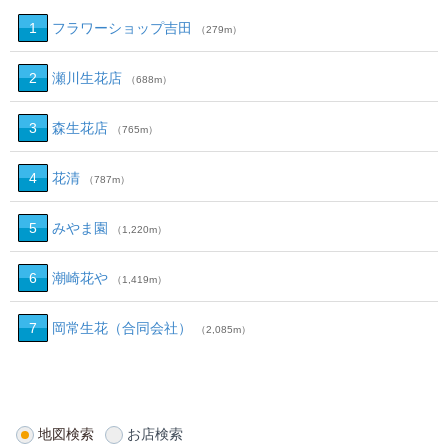
1
フラワーショップ吉田
（279m）
2
瀬川生花店
（688m）
3
森生花店
（765m）
4
花清
（787m）
5
みやま園
（1,220m）
6
潮崎花や
（1,419m）
7
岡常生花（合同会社）
（2,085m）
地図検索
お店検索