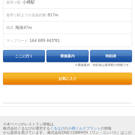
小樽駅
最寄り駅
817m
最寄り駅までの直線距離
海抜
47
m
標高
164 689 443*81
マップコード
ここに行く
乗換案内
時刻表
※乗換案内・時刻表は最寄駅の情報です。
お気に入り
※本ページのレストラン情報は、
株式会社ぐるなびが運営する
ぐるなび
の
小樽ミルクプラント
の情報
から提供を受けています。 株式会社ONE COMPATH（ワン・コンパス）はこの