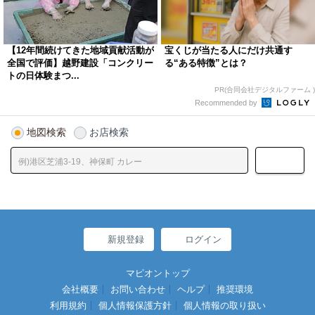
【12年間続けてきた地域貢献活動が
宝くじが当たる人にだけ共通す
全国で評価】越野建設「コンクリー
る“ある特徴”とは？
トの日体験まつ...
PR(合同会社デジタルファーム )
Recommended by
地図検索
お店検索
新規登録
ログイン
マピオントップ
会社概要
お問い合わせ
ヘルプ
推奨環境
利用規約
個人情報保護方針
個人情報の取り扱い