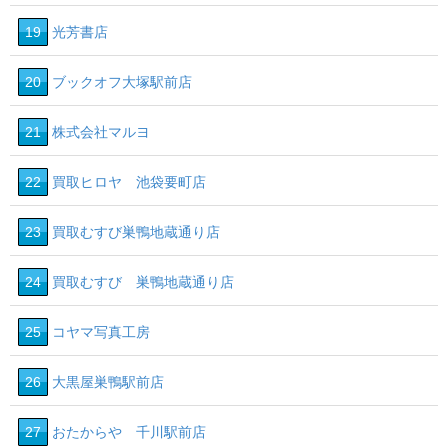
19
光芳書店
20
ブックオフ大塚駅前店
21
株式会社マルヨ
22
買取ヒロヤ 池袋要町店
23
買取むすび巣鴨地蔵通り店
24
買取むすび 巣鴨地蔵通り店
25
コヤマ写真工房
26
大黒屋巣鴨駅前店
27
おたからや 千川駅前店