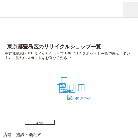
東京都豊島区のリサイクルショップ一覧
東京都豊島区のリサイクルショップカテゴリのスポットを一覧で表示してい
ます。見たいスポットをお選びください。
19
17
12
13
9
11
14
6
10
18
16
20
4
15
5
1
8
3
2
7
3 km
店舗・施設・会社名