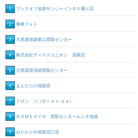
1
ブックオフ池袋サンシャイン６０通り店
2
東峰フォト
3
大黒屋池袋東口買取センター
4
株式会社ディスクユニオン 池袋店
5
大黒屋質池袋買取センター
6
まんだらけ池袋店
7
ドロン パ（Ｄｒｏｎ‐ｐａ）
8
ＫＯＭＥＨＹＯ 買取センタールミネ池袋
9
おたからや池袋北口店