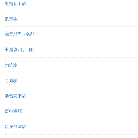
巣鴨新田駅
巣鴨駅
都電雑司ケ谷駅
東池袋四丁目駅
駒込駅
向原駅
学習院下駅
庚申塚駅
新庚申塚駅