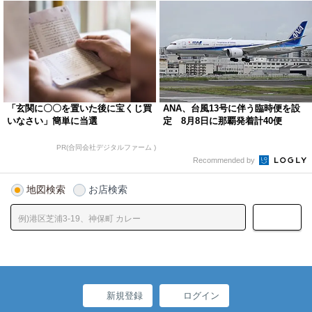
「玄関に〇〇を置いた後に宝くじ買
ANA、台風13号に伴う臨時便を設
いなさい」簡単に当選
定 8月8日に那覇発着計40便
PR(合同会社デジタルファーム )
Recommended by
地図検索
お店検索
新規登録
ログイン