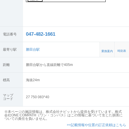
047-482-1661
電話番号
最寄り駅
勝田台駅
時刻表
乗換案内
距離
勝田台駅から直線距離で405m
標高
海抜
24
m
マップ
27 750 083*40
コード
※本ページの施設情報は、株式会社ナビットから提供を受けています。株式
会社ONE COMPATH（ワン・コンパス）はこの情報に基づいて生じた損害に
ついての責任を負いません。
>>記載情報や位置の訂正依頼はこちら