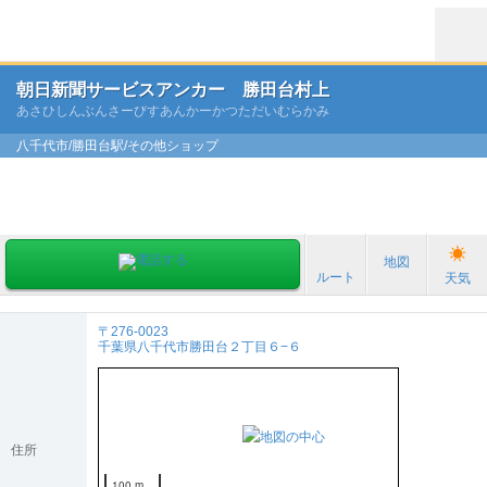
朝日新聞サービスアンカー 勝田台村上
あさひしんぶんさーびすあんかーかつただいむらかみ
八千代市/勝田台駅/その他ショップ
地図
ルート
天気
〒276-0023
千葉県八千代市勝田台２丁目６−６
住所
100 m