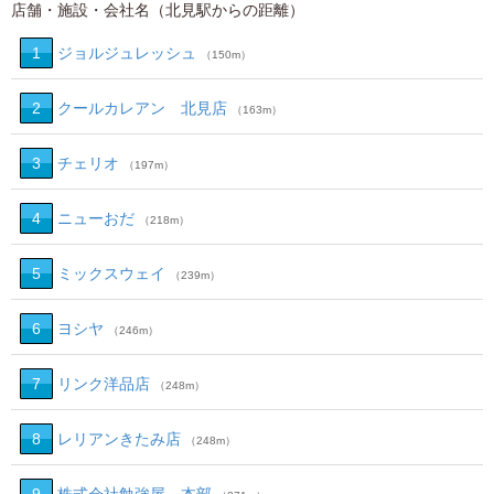
店舗・施設・会社名（北見駅からの距離）
1
ジョルジュレッシュ
（150m）
2
クールカレアン 北見店
（163m）
3
チェリオ
（197m）
4
ニューおだ
（218m）
5
ミックスウェイ
（239m）
6
ヨシヤ
（246m）
7
リンク洋品店
（248m）
8
レリアンきたみ店
（248m）