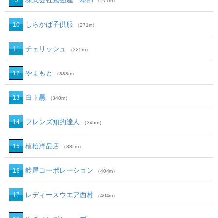
9
株式会社勉強屋 本部
（271m）
10
しらかば子供服
（271m）
11
チェリッシュ
（325m）
12
やまもと
（338m）
13
白ト黒
（340m）
14
フレンズ知的達人
（345m）
15
植松洋品店
（385m）
16
鈴屋コーポレーション
（404m）
17
レディースウエア西村
（404m）