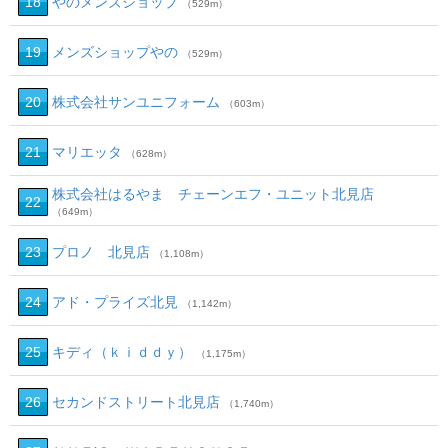
18
やのメンズショップ
（529m）
19
メンズショップやの
（529m）
20
株式会社サンユニフォーム
（603m）
21
マリエッタ
（628m）
株式会社はるやま チェーンエフ・ユニット北見店
22
（649m）
23
プロノ 北見店
（1,108m）
24
アド・プライズ北見
（1,142m）
25
キディ（ｋｉｄｄｙ）
（1,175m）
26
セカンドストリート北見店
（1,740m）