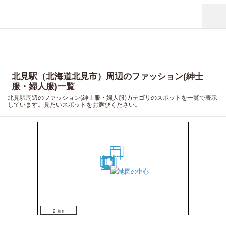
北見駅（北海道北見市）周辺のファッション(紳士
服・婦人服)一覧
北見駅周辺のファッション(紳士服・婦人服)カテゴリのスポットを一覧で表示
しています。見たいスポットをお選びください。
20
18
19
15
6
4
16
12
13
8
3
14
10
9
5
7
1
2
17
11
2 km