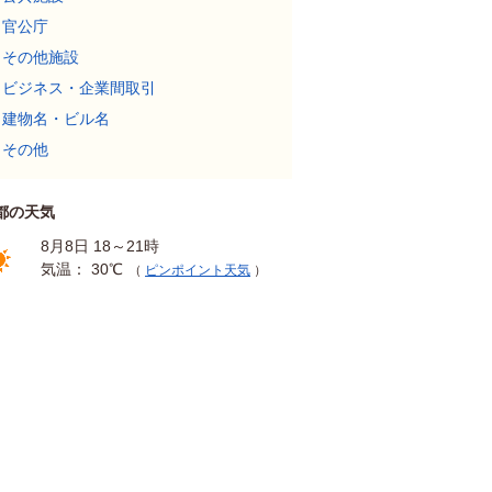
官公庁
その他施設
ビジネス・企業間取引
建物名・ビル名
その他
都の天気
8月8日 18～21時
気温： 30℃
（
ピンポイント天気
）