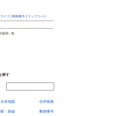
地図検索ならマピオントップ
ヘルプ
サイトマップ
ドライブ
郵便番号
マップコード
検索
剤薬局一覧
を探す
今すぐ地図を見る
日本地図
住所検索
駅・路線
郵便番号