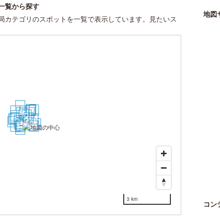
一覧から探す
地図
局カテゴリのスポットを一覧で表示しています。見たいス
30
17
20
21
14
26
6
5
8
4
3
18
16
2
22
10
23
1
7
29
11
25
12
9
19
13
28
24
15
27
3 km
コン