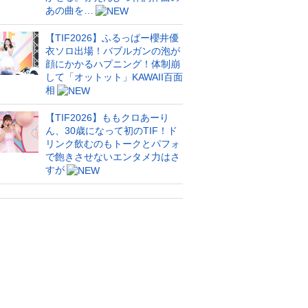
あの曲を…
【TIF2026】ふるっぱー櫻井優
衣ソロ出場！バブルガンの泡が
顔にかかるハプニング！体制崩
して「オットット」KAWAII百面
相
【TIF2026】ももクロあーり
ん、30歳になって初のTIF！ド
リンク飲むのもトークとパフォ
で飽きさせないエンタメ力はさ
すが