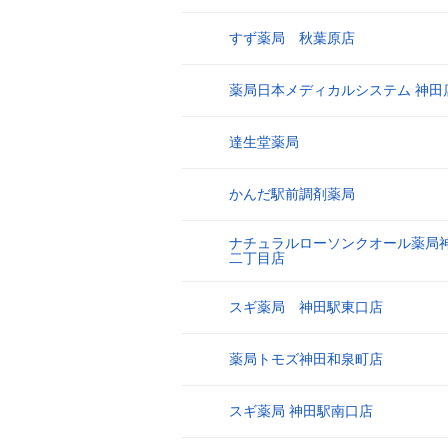
すず薬局 秋葉原店
8
薬局日本メディカルシステム 神田
9
達生堂薬局
10
かんだ駅前調剤薬局
11
ナチュラルローソンクオール薬局
12
二丁目店
スギ薬局 神田駅東口店
13
薬局トモズ神田和泉町店
14
スギ薬局 神田駅南口店
15