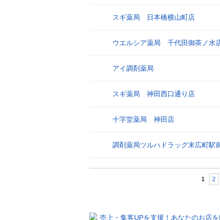
スギ薬局 日本橋横山町店
25
ウエルシア薬局 千代田御茶ノ水
26
アイ調剤薬局
27
スギ薬局 神田西口通り店
28
十字堂薬局 神田店
29
調剤薬局ツルハドラッグ末広町駅
30
1
2