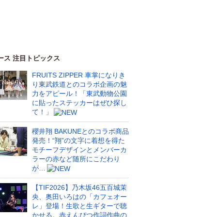
ース 注目トピックス
FRUITS ZIPPER 車掌になりき
り東武鉄道とのコラボ企画の魅
力をアピール！「東武動物公園
に貼ったステッカーはぜひ探し
て！」
櫻井翔 BAKUNEとのコラボ商品
発売！“翔”の文字に着想を得た
モチーフデザインとメンバーカ
ラーの赤など随所にこだわり
が…
【TIF2026】乃木坂46五百城茉
央、奥田いろはの「カフェオー
レ」登場！生歌と生ギターで聴
かせる。赤えんぴつ作詞作曲の