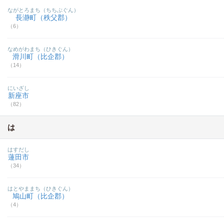
ながとろまち（ちちぶぐん）
長瀞町（秩父郡）
（6）
なめがわまち（ひきぐん）
滑川町（比企郡）
（14）
にいざし
新座市
（82）
は
はすだし
蓮田市
（34）
はとやままち（ひきぐん）
鳩山町（比企郡）
（4）