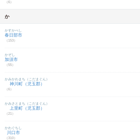
（6）
か
かすかべし
春日部市
（153）
かぞし
加須市
（55）
かみかわまち（こだまぐん）
神川町（児玉郡）
（6）
かみさとまち（こだまぐん）
上里町（児玉郡）
（21）
かわぐちし
川口市
（310）