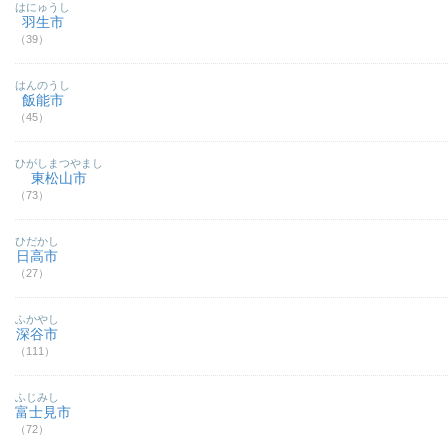
はにゅうし
羽生市
（39）
はんのうし
飯能市
（45）
ひがしまつやまし
東松山市
（73）
ひだかし
日高市
（27）
ふかやし
深谷市
（111）
ふじみし
富士見市
（72）