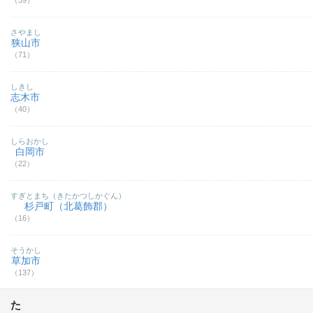
（39）
さやまし
狭山市
（71）
しきし
志木市
（40）
しらおかし
白岡市
（22）
すぎとまち（きたかつしかぐん）
杉戸町（北葛飾郡）
（16）
そうかし
草加市
（137）
た