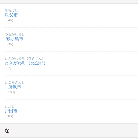
ちちぶし
秩父市
（46）
つるがしまし
鶴ヶ島市
（36）
ときがわまち（ひきぐん）
ときがわ町（比企郡）
（7）
ところざわし
所沢市
（180）
とだし
戸田市
（63）
な