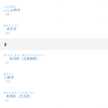
ふじみのし
ふじみ野市
（59）
ほんじょうし
本庄市
（67）
ま
まつぶしまち（きたかつしかぐん）
松伏町（北葛飾郡）
（9）
みさとし
三郷市
（73）
みさとまち（こだまぐん）
美里町（児玉郡）
（6）