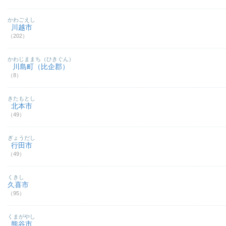
かわごえし
川越市
（202）
かわじままち（ひきぐん）
川島町（比企郡）
（8）
きたもとし
北本市
（49）
ぎょうだし
行田市
（49）
くきし
久喜市
（95）
くまがやし
熊谷市