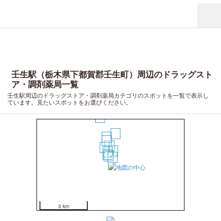
壬生駅（栃木県下都賀郡壬生町）周辺のドラッグスト
ア・調剤薬局一覧
壬生駅周辺のドラッグストア・調剤薬局カテゴリのスポットを一覧で表示し
13
ています。見たいスポットをお選びください。
12
3
11
10
2
9
8
7
6
5
4
1
3 km