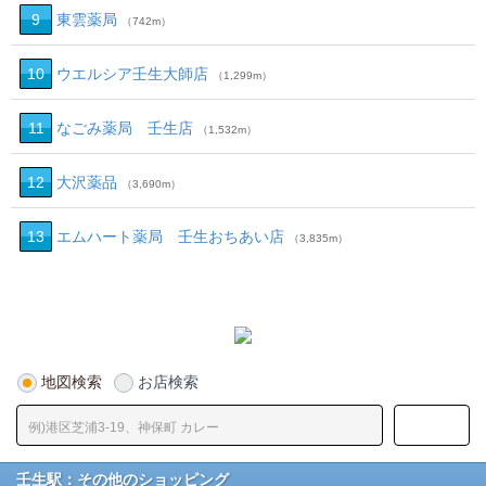
9
東雲薬局
（742m）
10
ウエルシア壬生大師店
（1,299m）
11
なごみ薬局 壬生店
（1,532m）
12
大沢薬品
（3,690m）
13
エムハート薬局 壬生おちあい店
（3,835m）
地図検索
お店検索
壬生駅：その他のショッピング