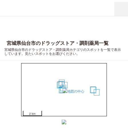
2
18
3
4
6
12
8
宮城県仙台市のドラッグストア・調剤薬局一覧
宮城県仙台市のドラッグストア・調剤薬局カテゴリのスポットを一覧で表示
しています。見たいスポットをお選びください。
11
7
13
17
1
5
14
15
20
10
9
2 km