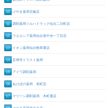
10
けやき薬局五輪店
11
調剤薬局ツルハドラッグ仙台二日町店
12
ウエルシア薬局仙台泉中央一丁目店
13
イオン薬局仙台晩翠通店
14
定禅寺トラスト薬局
15
アイワ調剤薬局
16
あけぼの薬局 長町店
17
マリーン調剤薬局 木町通店