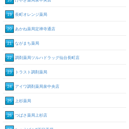
18
けやき薬局泉中央店
19
長町オレンジ薬局
20
あかね薬局定禅寺通店
21
ながまち薬局
22
調剤薬局ツルハドラッグ仙台長町店
23
トラスト調剤薬局
24
アイワ調剤薬局泉中央店
25
上杉薬局
26
つばさ薬局上杉店