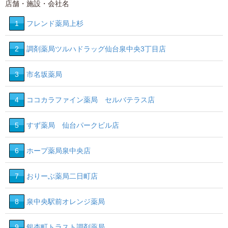
店舗・施設・会社名
19
16
1
フレンド薬局上杉
2
調剤薬局ツルハドラッグ仙台泉中央3丁目店
3
市名坂薬局
4
ココカラファイン薬局 セルバテラス店
5
すず薬局 仙台パークビル店
6
ホープ薬局泉中央店
7
おりーぶ薬局二日町店
8
泉中央駅前オレンジ薬局
9
銀杏町トラスト調剤薬局