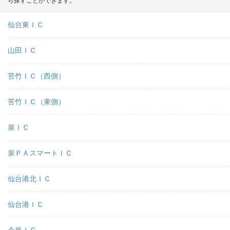
ら探すことができます。
仙台東ＩＣ
山田ＩＣ
苦竹ＩＣ（西側）
苦竹ＩＣ（東側）
泉ＩＣ
泉ＰＡスマートＩＣ
仙台港北ＩＣ
仙台港ＩＣ