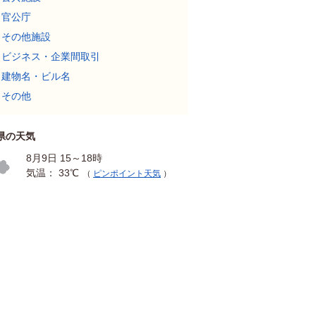
官公庁
その他施設
ビジネス・企業間取引
建物名・ビル名
その他
県の天気
8月9日 15～18時
気温： 33℃
（
ピンポイント天気
）