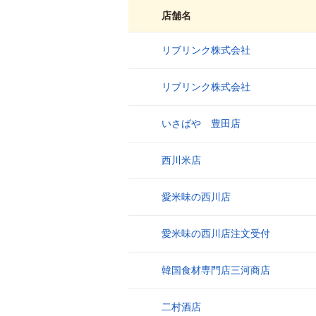
店舗名
リブリンク株式会社
1
リブリンク株式会社
2
いさばや 豊田店
3
西川米店
4
愛米味の西川店
5
愛米味の西川店注文受付
6
韓国食材専門店三河商店
7
二村酒店
8