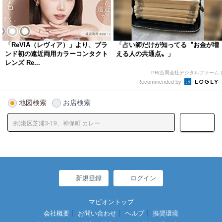
「ReVIA（レヴィア）」より、ブラ
「占い師だけが知ってる〝お金が増
ンド初の遠近両用カラーコンタクト
える人の共通点〟」
レンズ Re...
PR(合同会社デジタルファーム )
Recommended by
地図検索
お店検索
新規登録
ログイン
マピオントップ
会社概要
お問い合わせ
ヘルプ
推奨環境