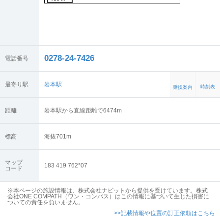
0278-24-7426
電話番号
最寄り駅
岩本駅
時刻表
乗換案内
距離
岩本駅から直線距離で6474m
標高
海抜
701
m
マップ
183 419 762*07
コード
※本ページの施設情報は、株式会社ナビットから提供を受けています。株式
会社ONE COMPATH（ワン・コンパス）はこの情報に基づいて生じた損害に
ついての責任を負いません。
>>記載情報や位置の訂正依頼はこちら