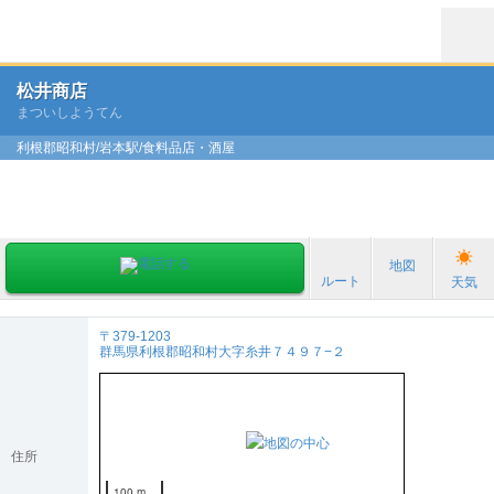
松井商店
まついしようてん
利根郡昭和村/岩本駅/食料品店・酒屋
地図
ルート
天気
〒379-1203
群馬県利根郡昭和村大字糸井７４９７−２
住所
100 m