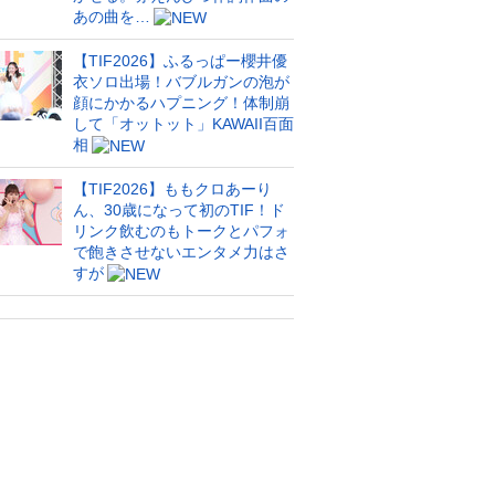
あの曲を…
【TIF2026】ふるっぱー櫻井優
衣ソロ出場！バブルガンの泡が
顔にかかるハプニング！体制崩
して「オットット」KAWAII百面
相
【TIF2026】ももクロあーり
ん、30歳になって初のTIF！ド
リンク飲むのもトークとパフォ
で飽きさせないエンタメ力はさ
すが