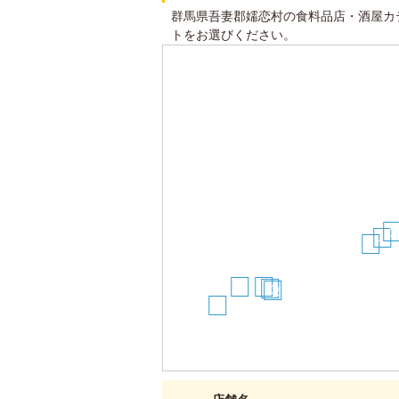
群馬県吾妻郡嬬恋村の食料品店・酒屋カ
トをお選びください。
3
4
8
15
14
13
12
16