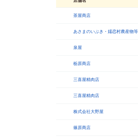
店舗名
茶屋商店
1
あさまのいぶき・嬬恋村農産物等
2
泉屋
3
栃原商店
4
三喜屋精肉店
5
三喜屋精肉店
6
株式会社大野屋
7
篠原商店
8