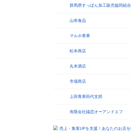
群馬県すっぽん加工販売協同組合
9
山幸食品
10
マルホ青果
11
松本商店
12
丸本酒店
13
市場商店
14
上田青果田代支部
15
有限会社嬬恋オーアンドエフ
16