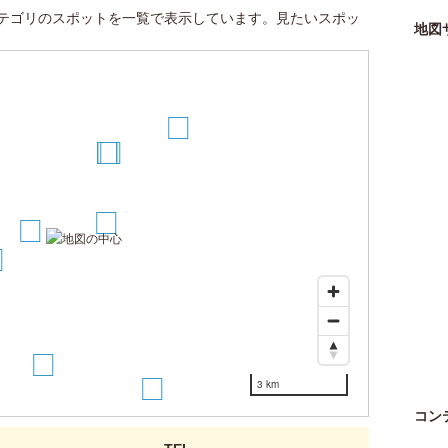
テゴリのスポットを一覧で表示しています。見たいスポッ
地図
10
5
6
7
2
1
9
3 km
11
コン