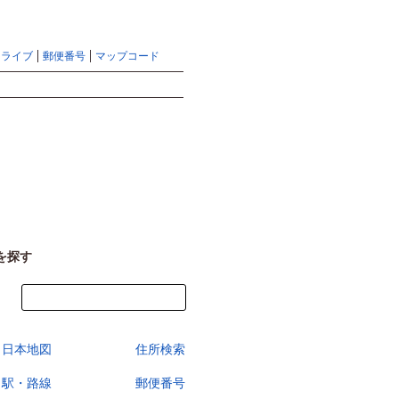
地図検索ならマピオントップ
ヘルプ
サイトマップ
ドライブ
郵便番号
マップコード
検索
を探す
今すぐ地図を見る
日本地図
住所検索
駅・路線
郵便番号