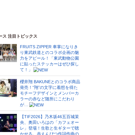
ース 注目トピックス
FRUITS ZIPPER 車掌になりき
り東武鉄道とのコラボ企画の魅
力をアピール！「東武動物公園
に貼ったステッカーはぜひ探し
て！」
櫻井翔 BAKUNEとのコラボ商品
発売！“翔”の文字に着想を得た
モチーフデザインとメンバーカ
ラーの赤など随所にこだわり
が…
【TIF2026】乃木坂46五百城茉
央、奥田いろはの「カフェオー
レ」登場！生歌と生ギターで聴
かせる。赤えんぴつ作詞作曲の