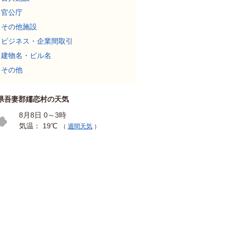
官公庁
その他施設
ビジネス・企業間取引
建物名・ビル名
その他
県吾妻郡嬬恋村の天気
8月8日 0～3時
気温： 19℃
（
週間天気
）