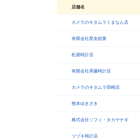
店舗名
カメラのキタムラくまなん店
1
有限会社星友総業
2
松屋時計店
3
有限会社斉藤時計店
4
カメラのキタムラ田崎店
5
熊本ゆきざき
6
株式会社ソフィ・タカヤナギ
7
ツヅキ時計店
8