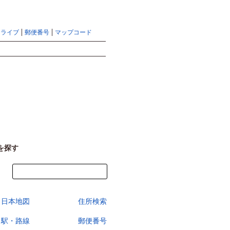
地図検索ならマピオントップ
ヘルプ
サイトマップ
ドライブ
郵便番号
マップコード
検索
を探す
今すぐ地図を見る
日本地図
住所検索
駅・路線
郵便番号