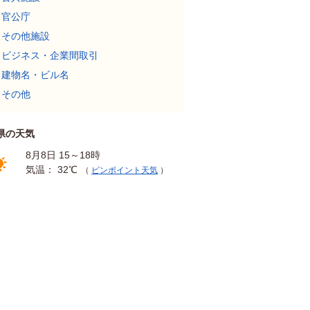
官公庁
その他施設
ビジネス・企業間取引
建物名・ビル名
その他
県の天気
8月8日 15～18時
気温： 32℃
（
ピンポイント天気
）