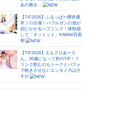
あの曲を…
【TIF2026】ふるっぱー櫻井優
衣ソロ出場！バブルガンの泡が
顔にかかるハプニング！体制崩
して「オットット」KAWAII百面
相
【TIF2026】ももクロあーり
ん、30歳になって初のTIF！ド
リンク飲むのもトークとパフォ
で飽きさせないエンタメ力はさ
すが