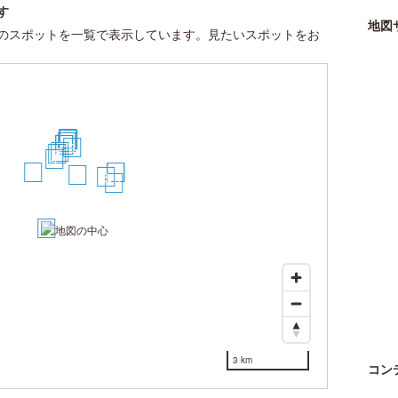
す
地図
のスポットを一覧で表示しています。見たいスポットをお
15
16
14
12
10
11
9
7
6
4
2
17
18
3
8
13
1
3 km
コン