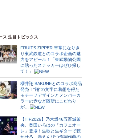
ース 注目トピックス
FRUITS ZIPPER 車掌になりき
り東武鉄道とのコラボ企画の魅
力をアピール！「東武動物公園
に貼ったステッカーはぜひ探し
て！」
櫻井翔 BAKUNEとのコラボ商品
発売！“翔”の文字に着想を得た
モチーフデザインとメンバーカ
ラーの赤など随所にこだわり
が…
【TIF2026】乃木坂46五百城茉
央、奥田いろはの「カフェオー
レ」登場！生歌と生ギターで聴
かせる。赤えんぴつ作詞作曲の