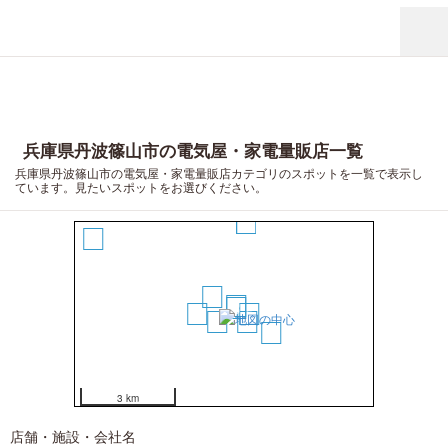
兵庫県丹波篠山市の電気屋・家電量販店一覧
兵庫県丹波篠山市の電気屋・家電量販店カテゴリのスポットを一覧で表示し
ています。見たいスポットをお選びください。
9
10
1
2
3
6
5
4
7
8
3 km
店舗・施設・会社名