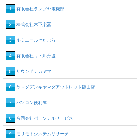
1
有限会社ランプヤ電機部
2
株式会社木下楽器
3
ルミエールきたむら
4
有限会社リトル丹波
5
サウンドナカヤマ
6
ヤマダデンキヤマダアウトレット篠山店
7
パソコン便利屋
8
合同会社パーソナルサービス
9
モリモトシステムリサーチ