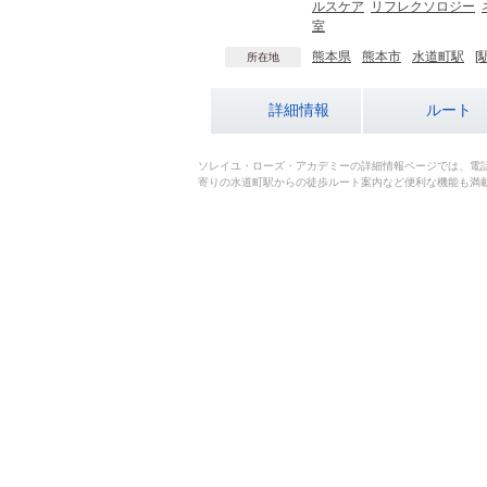
ルスケア
リフレクソロジー
室
熊本県
熊本市
水道町駅
[
所在地
詳細情報
ルート
ソレイユ・ローズ・アカデミーの詳細情報ページでは、電
寄りの水道町駅からの徒歩ルート案内など便利な機能も満