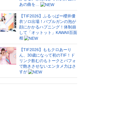
あの曲を…
【TIF2026】ふるっぱー櫻井優
衣ソロ出場！バブルガンの泡が
顔にかかるハプニング！体制崩
して「オットット」KAWAII百面
相
【TIF2026】ももクロあーり
ん、30歳になって初のTIF！ド
リンク飲むのもトークとパフォ
で飽きさせないエンタメ力はさ
すが