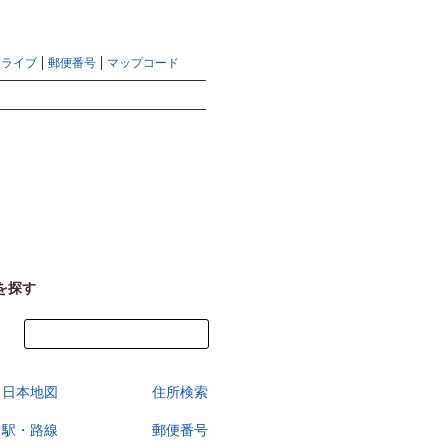
地図検索ならマピオントップ
ヘルプ
サイトマップ
ドライブ
郵便番号
マップコード
検索
を探す
今すぐ地図を見る
日本地図
住所検索
駅・路線
郵便番号