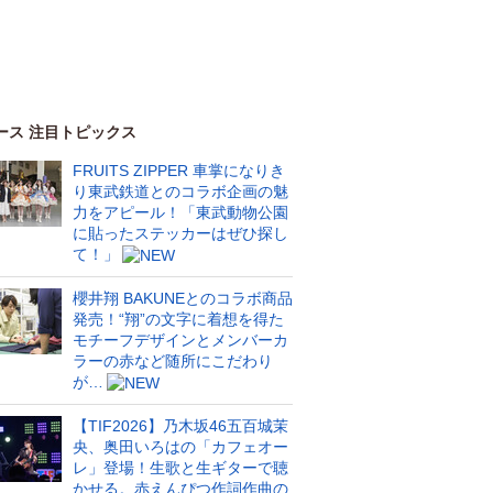
ース 注目トピックス
FRUITS ZIPPER 車掌になりき
り東武鉄道とのコラボ企画の魅
力をアピール！「東武動物公園
に貼ったステッカーはぜひ探し
て！」
櫻井翔 BAKUNEとのコラボ商品
発売！“翔”の文字に着想を得た
モチーフデザインとメンバーカ
ラーの赤など随所にこだわり
が…
【TIF2026】乃木坂46五百城茉
央、奥田いろはの「カフェオー
レ」登場！生歌と生ギターで聴
かせる。赤えんぴつ作詞作曲の