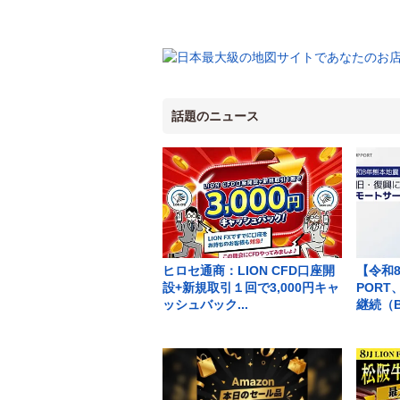
話題のニュース
ヒロセ通商：LION CFD口座開
【令和
設+新規取引１回で3,000円キャ
POR
ッシュバック...
継続（B