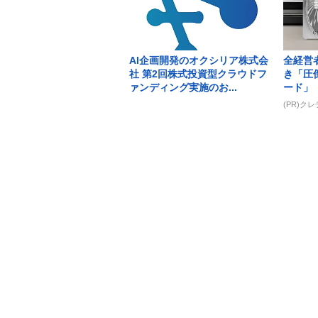
AI企画開発のオクシリア株式会
全経営
社 第2回株式投資型クラウドフ
き「圧
ァンディング実施のお...
ード」
(PR)ク