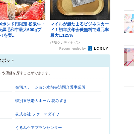
 FXポンド円限定 松阪牛・
マイルが超たまるビジネスカー
級黒毛和牛最大600gプ
ド！初年度年会費無料で還元率
!を実...
最大1.125%
(PR)クレディセゾン
Recommended by
スポット
トや店舗を探すことができます。
在宅ステーション水前寺訪問介護事業所
特別養護老人ホーム 花みずき
株式会社 ファーマダイワ
くるみケアプランセンター