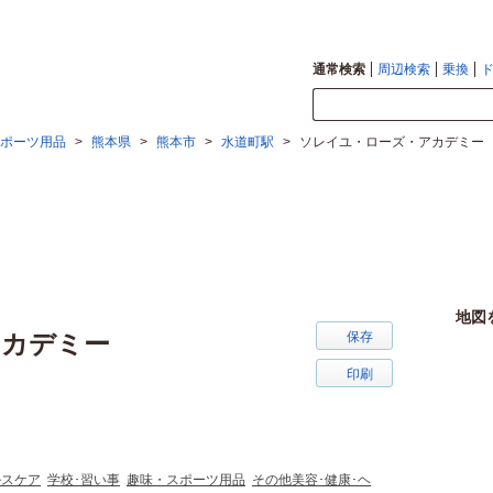
通常検索
周辺検索
乗換
ポーツ用品
>
熊本県
>
熊本市
>
水道町駅
>
ソレイユ・ローズ・アカデミー
地図
アカデミー
保存
印刷
ルスケア
学校･習い事
趣味・スポーツ用品
その他美容･健康･ヘ