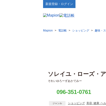
新規登録・ログイン
Mapion
>
電話帳
>
ショッピング
>
趣味・ス
ソレイユ・ローズ・
それいゆろーずあかでみー
096-351-0761
ショッピング
美容･健康･ヘ
ジャンル