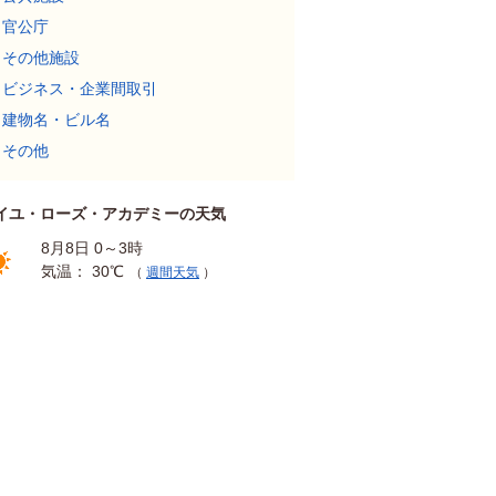
官公庁
その他施設
ビジネス・企業間取引
建物名・ビル名
その他
イユ・ローズ・アカデミーの天気
8月8日 0～3時
気温： 30℃
（
週間天気
）