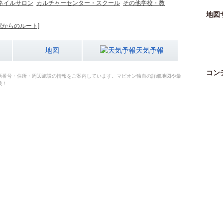
ネイルサロン
カルチャーセンター・スクール
その他学校・教
地図
駅からのルート]
地図
天気予報
コン
話番号・住所・周辺施設の情報をご案内しています。マピオン独自の詳細地図や最
載！