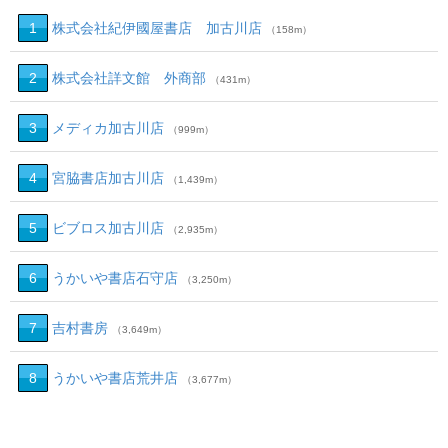
1
株式会社紀伊國屋書店 加古川店
（158m）
2
株式会社詳文館 外商部
（431m）
3
メディカ加古川店
（999m）
4
宮脇書店加古川店
（1,439m）
5
ビブロス加古川店
（2,935m）
6
うかいや書店石守店
（3,250m）
7
吉村書房
（3,649m）
8
うかいや書店荒井店
（3,677m）