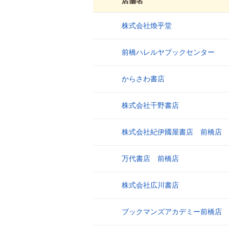
店舗名
株式会社煥乎堂
1
前橋ハレルヤブックセンター
2
からさわ書店
3
株式会社千野書店
4
株式会社紀伊國屋書店 前橋店
5
万代書店 前橋店
6
株式会社広川書店
7
ブックマンズアカデミー前橋店
8