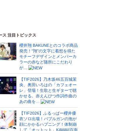
ース 注目トピックス
櫻井翔 BAKUNEとのコラボ商品
発売！“翔”の文字に着想を得た
モチーフデザインとメンバーカ
ラーの赤など随所にこだわり
が…
【TIF2026】乃木坂46五百城茉
央、奥田いろはの「カフェオー
レ」登場！生歌と生ギターで聴
かせる。赤えんぴつ作詞作曲の
あの曲を…
【TIF2026】ふるっぱー櫻井優
衣ソロ出場！バブルガンの泡が
顔にかかるハプニング！体制崩
して「オットット」KAWAII百面