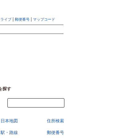
地図検索ならマピオントップ
ヘルプ
サイトマップ
ドライブ
郵便番号
マップコード
検索
を探す
今すぐ地図を見る
日本地図
住所検索
駅・路線
郵便番号