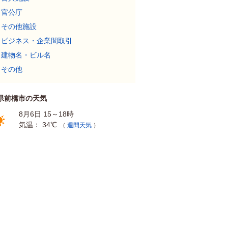
官公庁
その他施設
ビジネス・企業間取引
建物名・ビル名
その他
県前橋市の天気
8月6日 15～18時
気温： 34℃
（
週間天気
）