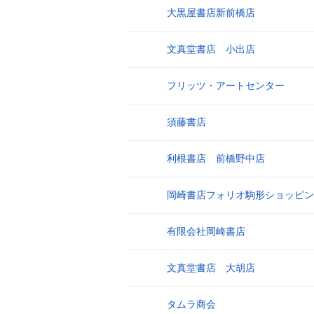
大黒屋書店新前橋店
9
文真堂書店 小出店
10
フリッツ・アートセンター
11
須藤書店
12
利根書店 前橋野中店
13
岡崎書店フォリオ駒形ショッピン
14
有限会社岡崎書店
15
文真堂書店 大胡店
16
タムラ商会
17