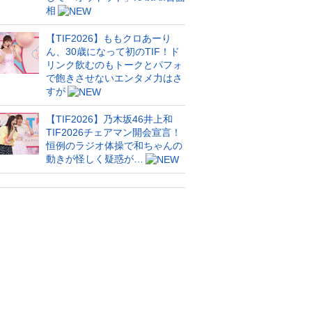
相
【TIF2026】ももクロあーり
ん、30歳になって初のTIF！ド
リンク飲むのもトークとパフォ
で飽きさせないエンタメ力はさ
すが
【TIF2026】乃木坂46井上和
TIF2026チェアマン開会宣言！
恒例のラジオ体操で和ちゃんの
動きが怪しく疑惑が…