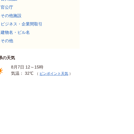
官公庁
その他施設
ビジネス・企業間取引
建物名・ビル名
その他
県の天気
8月7日 12～15時
気温： 32℃
（
ピンポイント天気
）