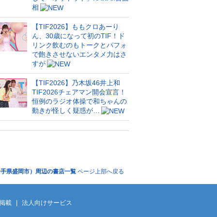
相
【TIF2026】ももクロあーり
ん、30歳になって初のTIF！ド
リンク飲むのもトークとパフォ
で飽きさせないエンタメ力はさ
すが
【TIF2026】乃木坂46井上和
TIF2026チェアマン開会宣言！
恒例のラジオ体操で和ちゃんの
動きが怪しく疑惑が…
岩手県盛岡市）周辺の書店一覧
ページ上部へ戻る
掲載
|
法人向けサービス