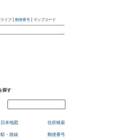
地図検索ならマピオントップ
ヘルプ
サイトマップ
ドライブ
郵便番号
マップコード
検索
を探す
今すぐ地図を見る
日本地図
住所検索
駅・路線
郵便番号