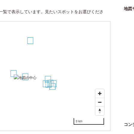
地図
一覧で表示しています。見たいスポットをお選びくださ
5
1
2
4
7
3
10
6
8
9
3 km
コン