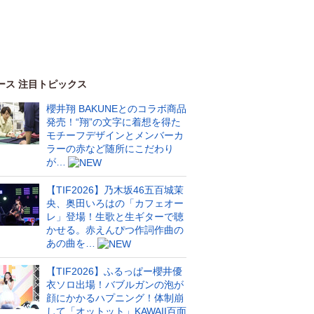
ース 注目トピックス
櫻井翔 BAKUNEとのコラボ商品
発売！“翔”の文字に着想を得た
モチーフデザインとメンバーカ
ラーの赤など随所にこだわり
が…
【TIF2026】乃木坂46五百城茉
央、奥田いろはの「カフェオー
レ」登場！生歌と生ギターで聴
かせる。赤えんぴつ作詞作曲の
あの曲を…
【TIF2026】ふるっぱー櫻井優
衣ソロ出場！バブルガンの泡が
顔にかかるハプニング！体制崩
して「オットット」KAWAII百面