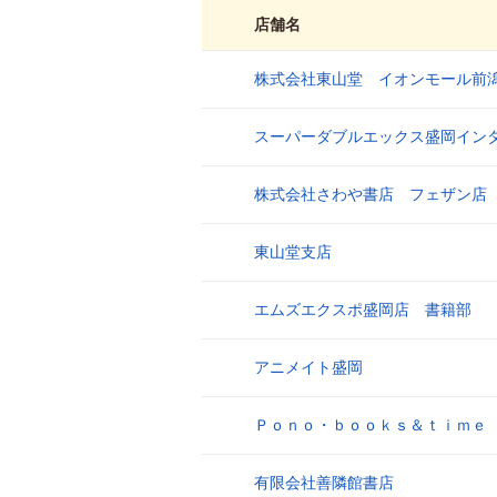
店舗名
株式会社東山堂 イオンモール前
1
スーパーダブルエックス盛岡イン
2
株式会社さわや書店 フェザン店
3
東山堂支店
4
エムズエクスポ盛岡店 書籍部
5
アニメイト盛岡
6
Ｐｏｎｏ・ｂｏｏｋｓ＆ｔｉｍｅ
7
有限会社善隣館書店
8