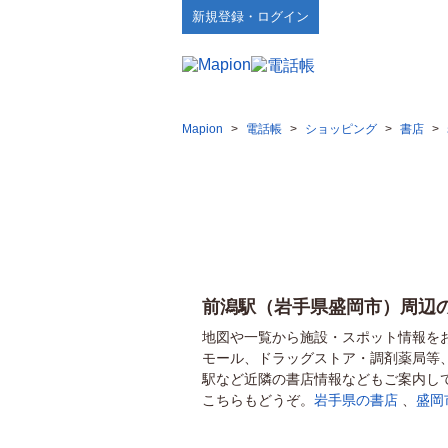
新規登録・ログイン
Mapion
>
電話帳
>
ショッピング
>
書店
>
前潟駅（岩手県盛岡市）周辺
地図や一覧から施設・スポット情報を
モール、ドラッグストア・調剤薬局等
駅など近隣の書店情報などもご案内し
こちらもどうぞ。
岩手県の書店
、
盛岡