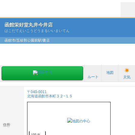
函館栄好堂丸井今井店
はこだてえいこうどうまるいいまいてん
函館市/五稜郭公園前駅/書店
地図
ルート
天気
〒040-0011
北海道函館市本町３２−１５
住所
100 m