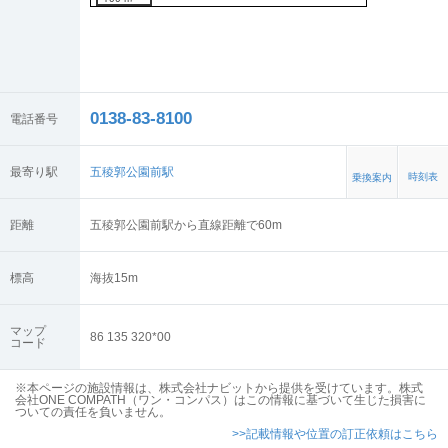
0138-83-8100
電話番号
最寄り駅
五稜郭公園前駅
時刻表
乗換案内
距離
五稜郭公園前駅から直線距離で60m
標高
海抜
15
m
マップ
86 135 320*00
コード
※本ページの施設情報は、株式会社ナビットから提供を受けています。株式
会社ONE COMPATH（ワン・コンパス）はこの情報に基づいて生じた損害に
ついての責任を負いません。
>>記載情報や位置の訂正依頼はこちら