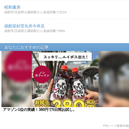
昭和書房
函館市/五稜郭公園前駅から直線距離で221m
函館栄好堂丸井今井店
函館市/五稜郭公園前駅から直線距離で60m
あなたにおすすめの記事
アマゾン1位の実績！380円で5日間お試し。
PR(ハーブ健康本舗)