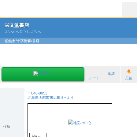
栄文堂書店
えいぶんどうしょてん
函館市/十字街駅/書店
地図
ルート
天気
〒040-0053
北海道函館市末広町８−１４
住所
100 m