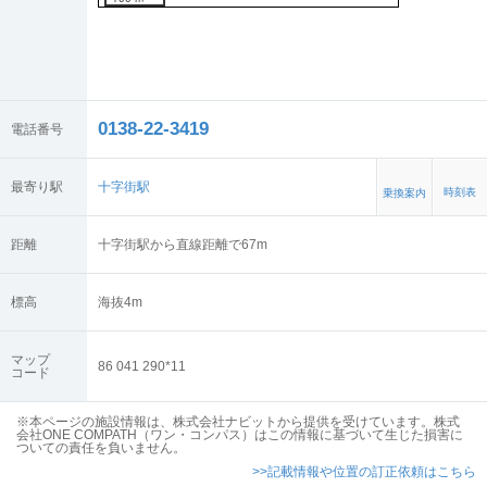
0138-22-3419
電話番号
最寄り駅
十字街駅
時刻表
乗換案内
距離
十字街駅から直線距離で67m
標高
海抜
4
m
マップ
86 041 290*11
コード
※本ページの施設情報は、株式会社ナビットから提供を受けています。株式
会社ONE COMPATH（ワン・コンパス）はこの情報に基づいて生じた損害に
ついての責任を負いません。
>>記載情報や位置の訂正依頼はこちら