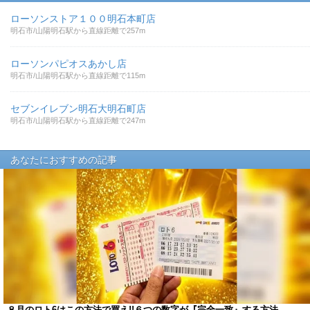
ローソンストア１００明石本町店
明石市/山陽明石駅から直線距離で257m
ローソンパピオスあかし店
明石市/山陽明石駅から直線距離で115m
セブンイレブン明石大明石町店
明石市/山陽明石駅から直線距離で247m
あなたにおすすめの記事
８月のロト6はこの方法で買え!!６つの数字が『完全一致』する方法