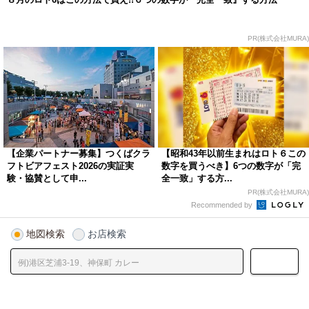
PR(株式会社MURA)
【企業パートナー募集】つくばクラ
【昭和43年以前生まれはロト６この
フトビアフェスト2026の実証実
数字を買うべき】6つの数字が「完
験・協賛として申...
全一致」する方...
PR(株式会社MURA)
Recommended by
地図検索
お店検索