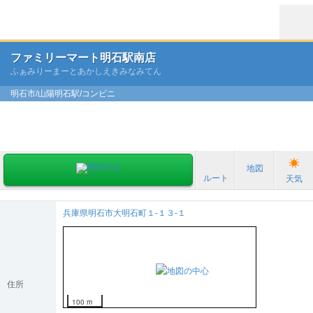
ファミリーマート明石駅南店
ふぁみりーまーとあかしえきみなみてん
明石市/山陽明石駅/コンビニ
地図
ルート
天気
兵庫県明石市大明石町１-１３-１
住所
100 m