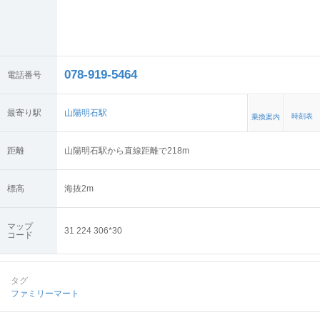
078-919-5464
電話番号
最寄り駅
山陽明石駅
時刻表
乗換案内
距離
山陽明石駅から直線距離で218m
標高
海抜
2
m
マップ
31 224 306*30
コード
タグ
ファミリーマート