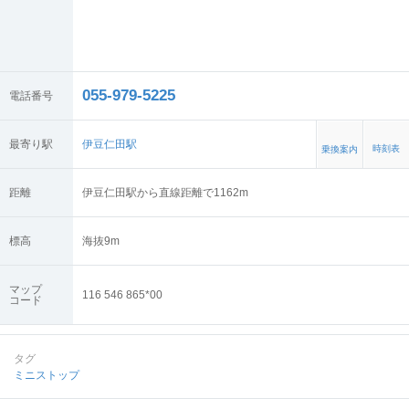
055-979-5225
電話番号
最寄り駅
伊豆仁田駅
時刻表
乗換案内
距離
伊豆仁田駅から直線距離で1162m
標高
海抜
9
m
マップ
116 546 865*00
コード
タグ
ミニストップ