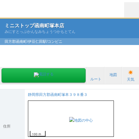
ミニストップ函南町塚本店
みにすとっぷかんなみちょうつかもとてん
田方郡函南町/伊豆仁田駅/コンビニ
地図
ルート
天気
静岡県田方郡函南町塚本３９８番３
住所
100 m