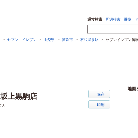
通常検索
周辺検索
乗換
>
セブン－イレブン
>
山梨県
>
笛吹市
>
石和温泉駅
>
セブンイレブン笛
地図
坂上黒駒店
保存
印刷
てん