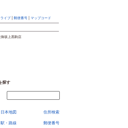
地図検索ならマピオントップ
ヘルプ
サイトマップ
ドライブ
郵便番号
マップコード
検索
吹御坂上黒駒店
を探す
今すぐ地図を見る
日本地図
住所検索
駅・路線
郵便番号