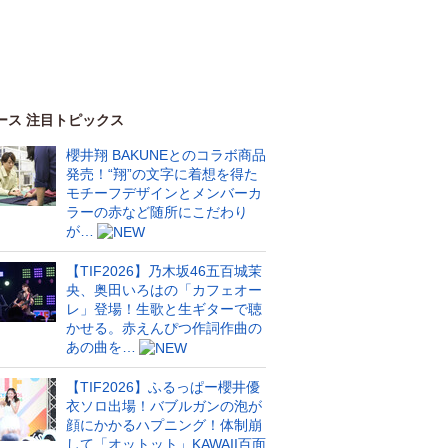
ース 注目トピックス
櫻井翔 BAKUNEとのコラボ商品
発売！“翔”の文字に着想を得た
モチーフデザインとメンバーカ
ラーの赤など随所にこだわり
が…
【TIF2026】乃木坂46五百城茉
央、奥田いろはの「カフェオー
レ」登場！生歌と生ギターで聴
かせる。赤えんぴつ作詞作曲の
あの曲を…
【TIF2026】ふるっぱー櫻井優
衣ソロ出場！バブルガンの泡が
顔にかかるハプニング！体制崩
して「オットット」KAWAII百面