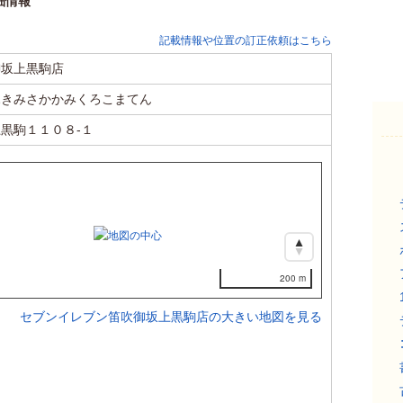
細情報
記載情報や位置の訂正依頼はこちら
御坂上黒駒店
ふきみさかかみくろこまてん
黒駒１１０８-１
200 m
セブンイレブン笛吹御坂上黒駒店の大きい地図を見る