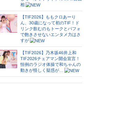
相
【TIF2026】ももクロあーり
ん、30歳になって初のTIF！ド
リンク飲むのもトークとパフォ
で飽きさせないエンタメ力はさ
すが
【TIF2026】乃木坂46井上和
TIF2026チェアマン開会宣言！
恒例のラジオ体操で和ちゃんの
動きが怪しく疑惑が…