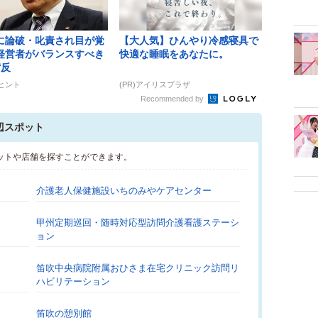
に論破・叱責され目が覚
【大人気】ひんやり冷感寝具で
経営者がバランスすべき
快適な睡眠をあなたに。
背反
ズヒント
(PR)アイリスプラザ
Recommended by
辺スポット
ットや店舗を探すことができます。
介護老人保健施設いちのみやケアセンター
甲州定期巡回・随時対応型訪問介護看護ステーシ
ョン
笛吹中央病院附属おひさま在宅クリニック訪問リ
ハビリテーション
笛吹の憩別館