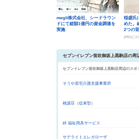
megli株式会社、シードラウン
稲盛氏
ドにて総額1億円の資金調達を
めた。
実施
2つの
(PR)ビ
セブンイレブン笛吹御坂上黒駒店の周
セブンイレブン笛吹御坂上黒駒店周辺のスポ
そうや居宅介護支援事業所
桃源荘（従来型）
絆 福祉用具サービス
サテライトエレガローザ