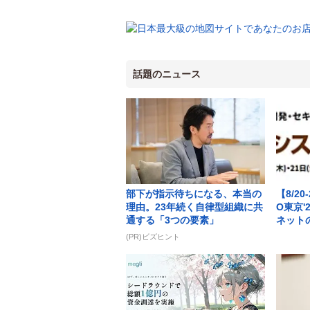
話題のニュース
部下が指示待ちになる、本当の
【8/20
理由。23年続く自律型組織に共
O東京
通する「3つの要素」
ネットの.
(PR)ビズヒント