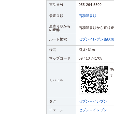
電話番号
055-264-5500
最寄り駅
石和温泉駅
最寄り駅から
石和温泉駅から直線距離
の距離
ルート検索
セブンイレブン笛吹
標高
海抜461m
マップコード
59 413 741*05
左
ォ
モバイル
タグ
セブン－イレブン
チェーン
セブン－イレブン