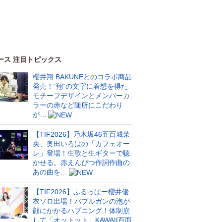
ース 注目トピックス
櫻井翔 BAKUNEとのコラボ商品
発売！“翔”の文字に着想を得た
モチーフデザインとメンバーカ
ラーの赤など随所にこだわり
が…
【TIF2026】乃木坂46五百城茉
央、奥田いろはの「カフェオー
レ」登場！生歌と生ギターで聴
かせる。赤えんぴつ作詞作曲の
あの曲を…
【TIF2026】ふるっぱー櫻井優
衣ソロ出場！バブルガンの泡が
顔にかかるハプニング！体制崩
して「オットット」KAWAII百面