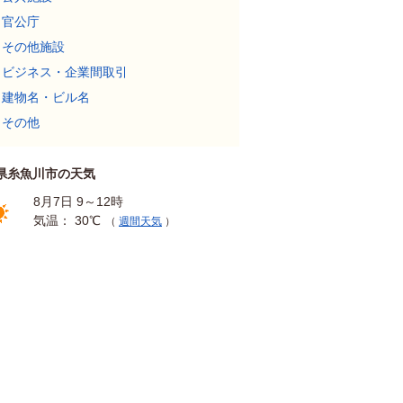
官公庁
その他施設
ビジネス・企業間取引
建物名・ビル名
その他
県糸魚川市の天気
8月7日 9～12時
気温： 30℃
（
週間天気
）