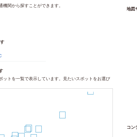
通機関から探すことができます。
地図
す
Ｃ
す
18
ポットを一覧で表示しています。見たいスポットをお選び
17
15
コン
9
12
7
2
3