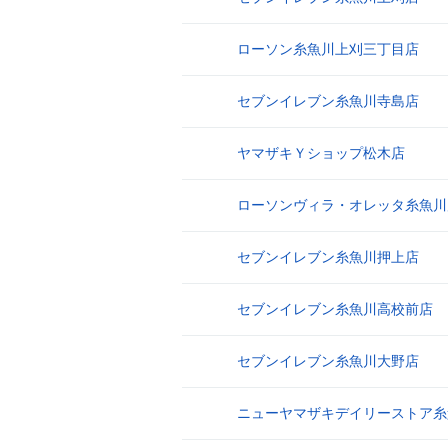
ローソン糸魚川上刈三丁目店
5
セブンイレブン糸魚川寺島店
6
ヤマザキＹショップ松木店
7
ローソンヴィラ・オレッタ糸魚川
8
セブンイレブン糸魚川押上店
9
セブンイレブン糸魚川高校前店
10
セブンイレブン糸魚川大野店
11
ニューヤマザキデイリーストア糸
12