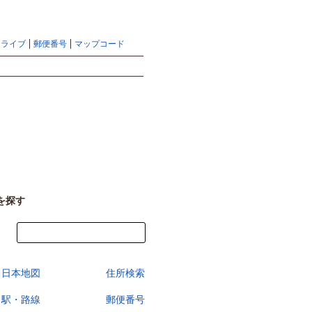
地図検索ならマピオントップ
ヘルプ
サイトマップ
ドライブ
郵便番号
マップコード
検索
を探す
今すぐ地図を見る
日本地図
住所検索
駅・路線
郵便番号