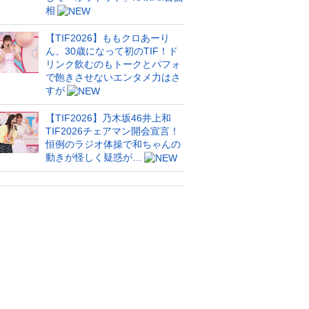
相
【TIF2026】ももクロあーり
ん、30歳になって初のTIF！ド
リンク飲むのもトークとパフォ
で飽きさせないエンタメ力はさ
すが
【TIF2026】乃木坂46井上和
TIF2026チェアマン開会宣言！
恒例のラジオ体操で和ちゃんの
動きが怪しく疑惑が…