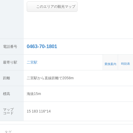
このエリアの観光マップ
0463-70-1801
電話番号
最寄り駅
二宮駅
時刻表
乗換案内
距離
二宮駅から直線距離で2058m
標高
海抜
15
m
マップ
15 183 116*14
コード
タグ