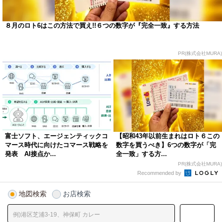
８月のロト6はこの方法で買え!!６つの数字が『完全一致』する方法
PR(株式会社MURA)
富士ソフト、エージェンティックコ
【昭和43年以前生まれはロト６この
マース時代に向けたコマース戦略を
数字を買うべき】6つの数字が「完
発表 AI接点か...
全一致」する方...
PR(株式会社MURA)
Recommended by
地図検索
お店検索