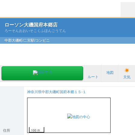
ローソン大磯国府本郷店
ろーそんおおいそこくふほんごうてん
中郡大磯町/二宮駅/コンビニ
地図
ルート
天気
神奈川県中郡大磯町国府本郷１５-１
100 m
住所