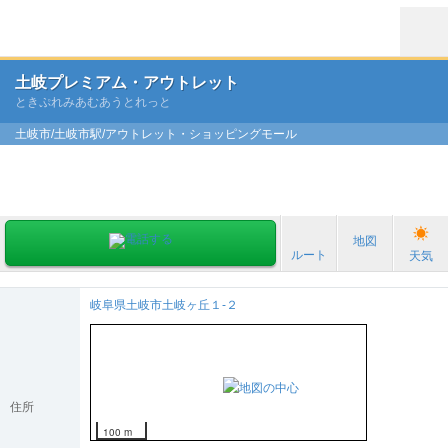
土岐プレミアム・アウトレット
ときぷれみあむあうとれっと
土岐市/土岐市駅/アウトレット・ショッピングモール
地図
ルート
天気
岐阜県土岐市土岐ヶ丘１-２
住所
100 m