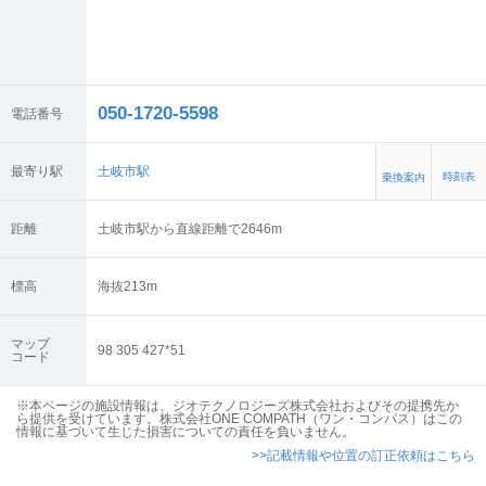
050-1720-5598
電話番号
最寄り駅
土岐市駅
時刻表
乗換案内
距離
土岐市駅から直線距離で2646m
標高
海抜
213
m
マップ
98 305 427*51
コード
※本ページの施設情報は、ジオテクノロジーズ株式会社およびその提携先か
ら提供を受けています。株式会社ONE COMPATH（ワン・コンパス）はこの
情報に基づいて生じた損害についての責任を負いません。
>>記載情報や位置の訂正依頼はこちら