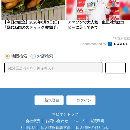
【今日の献立】2026年8月9日(日)
アマゾンで大人気！血圧対策はコー
「鶏むね肉のスティック唐揚げ」
ヒーに足してみて
PR(森永乳業)
Recommended by
地図検索
お店検索
新規登録
ログイン
マピオントップ
会社概要
お問い合わせ
ヘルプ
推奨環境
利用規約
個人情報保護方針
個人情報の取り扱い