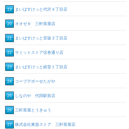
19
まいばすけっと代沢４丁目店
20
オオゼキ 三軒茶屋店
21
まいばすけっと宮坂３丁目店
22
サミットストア弦巻通り店
23
まいばすけっと経堂１丁目店
24
コープデポーせたがや
25
しなのや 代田駅前店
26
三軒茶屋とうきゅう
27
株式会社東急ストア 三軒茶屋店