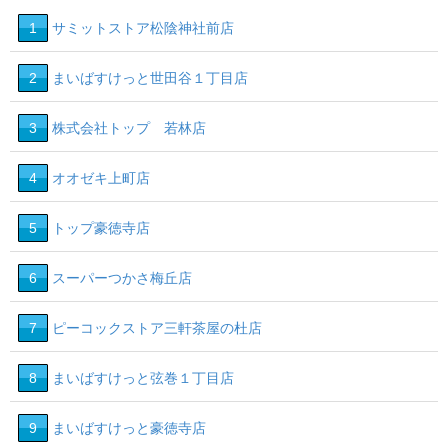
1
サミットストア松陰神社前店
2
まいばすけっと世田谷１丁目店
3
株式会社トップ 若林店
4
オオゼキ上町店
5
トップ豪徳寺店
6
スーパーつかさ梅丘店
7
ピーコックストア三軒茶屋の杜店
8
まいばすけっと弦巻１丁目店
9
まいばすけっと豪徳寺店