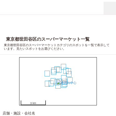
東京都世田谷区のスーパーマーケット一覧
東京都世田谷区のスーパーマーケットカテゴリのスポットを一覧で表示して
います。見たいスポットをお選びください。
17
10
6
9
14
19
5
16
15
3
20
4
1
7
2
11
18
12
13
8
3 km
店舗・施設・会社名