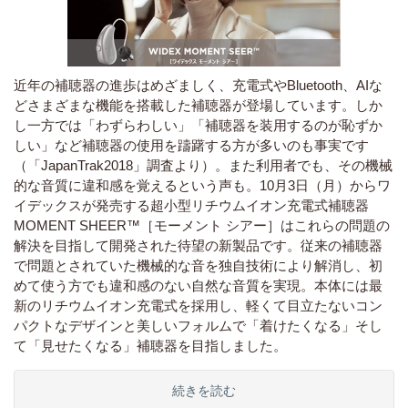
近年の補聴器の進歩はめざましく、充電式やBluetooth、AIな
どさまざまな機能を搭載した補聴器が登場しています。しか
し一方では「わずらわしい」「補聴器を装用するのが恥ずか
しい」など補聴器の使用を躊躇する方が多いのも事実です
（「JapanTrak2018」調査より）。また利用者でも、その機械
的な音質に違和感を覚えるという声も。10月3日（月）からワ
イデックスが発売する超小型リチウムイオン充電式補聴器
MOMENT SHEER™［モーメント シアー］はこれらの問題の
解決を目指して開発された待望の新製品です。従来の補聴器
で問題とされていた機械的な音を独自技術により解消し、初
めて使う方でも違和感のない自然な音質を実現。本体には最
新のリチウムイオン充電式を採用し、軽くて目立たないコン
パクトなデザインと美しいフォルムで「着けたくなる」そし
て「見せたくなる」補聴器を目指しました。
続きを読む