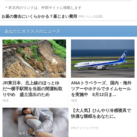
＊本文内のリンクは、外部サイトに移動します
お墓の撤去にいくらかかる？墓じまい費用
PR(くらしの話題)
あなたにオススメのニュース
JR東日本、北上線のほっとゆ
ANAトラベラーズ、国内・海外
だ〜横手駅間を当面の間運転取
ツアーやホテルでタイムセール
りやめ 盛土流出のため
を実施中 8月12日ま...
地域
地域
【大人気】ひんやり冷感寝具で
快適な睡眠をあなたに。
PR(アイリスプラザ)