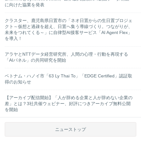
に向けた協業を発表
クラスター、鹿児島県日置市の「ネオ日置からの生日置プロジェ
クト～仮想と過疎を超え、日置へ集う導線づくり。つながりが、
未来をつれてくる～」に自律型AI接客サービス「AI Agent Flex」
を導入！
アラヤとNTTデータ経営研究所、人間の心理・行動を再現する
「AIパネル」の共同研究を開始
ベトナム・ハノイ市「63 Ly Thai To」「EDGE Certified」認証取
得のお知らせ
【アーカイブ配信開始】「人が辞める企業と人が辞めない企業の
差」とは？3社共催ウェビナー、好評につきアーカイブ無料公開
を開始
ニューストップ