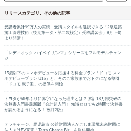
リリースカテゴリ、その他の記事
受講者累計99万人の実績！受講スタイルも選択できる「2級建築
施工管理技術（後期第一次・第二次検定）受検講習会」9月下旬
より開講！
「レディオック ハイベイ ガンマ」シリーズをフルモデルチェン
ジ
15歳以下のスマホデビューを応援する料金プラン「ドコモ スマ
ホデビュープラン U15」と、そのご家族までおトクになる割引
「ドコモ 親子割」の提供を開始
トヨタが59年ぶりに赤字になった理由とは？ 累計18万部突破の
決算書入門書最新版『会計超入門！ 知識ゼロでも2時間で決算書
が読めるようになる！ 改訂2版』
テラチャージ、鹿児島市 公益財団法人かごしま環境未来財団に
法人向けEV充電「Terra Charge Biz」を提供開始