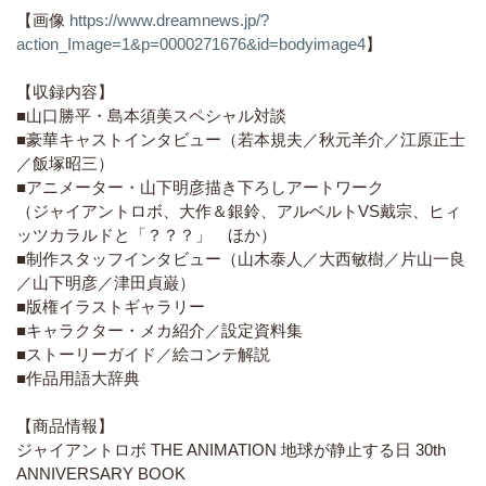
【画像
https://www.dreamnews.jp/?
action_Image=1&p=0000271676&id=bodyimage4
】
【収録内容】
■山口勝平・島本須美スペシャル対談
■豪華キャストインタビュー（若本規夫／秋元羊介／江原正士
／飯塚昭三）
■アニメーター・山下明彦描き下ろしアートワーク
（ジャイアントロボ、大作＆銀鈴、アルベルトVS戴宗、ヒィ
ッツカラルドと「？？？」 ほか）
■制作スタッフインタビュー（山木泰人／大西敏樹／片山一良
／山下明彦／津田貞巌）
■版権イラストギャラリー
■キャラクター・メカ紹介／設定資料集
■ストーリーガイド／絵コンテ解説
■作品用語大辞典
【商品情報】
ジャイアントロボ THE ANIMATION 地球が静止する日 30th
ANNIVERSARY BOOK