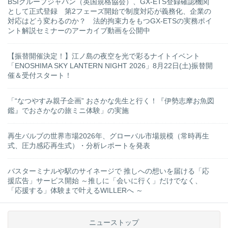
BSIグループジャパン（英国規格協会）、GX-ETS登録確認機関
として正式登録 第2フェーズ開始で制度対応が義務化、企業の
対応はどう変わるのか？ 法的拘束力をもつGX-ETSの実務ポイ
ント解説セミナーのアーカイブ動画を公開中
【振替開催決定！】江ノ島の夜空を光で彩るナイトイベント
「ENOSHIMA SKY LANTERN NIGHT 2026」8月22日(土)振替開
催＆受付スタート！
「“なつやすみ親子企画” おさかな先生と行く！『伊勢志摩お魚図
鑑』でおさかなの旅ミニ体験」の実施
再生バルブの世界市場2026年、グローバル市場規模（常時再生
式、圧力感応再生式）・分析レポートを発表
バスターミナルや駅のサイネージで 推しへの想いを届ける「応
援広告」サービス開始 ～推しに「会いに行く」だけでなく、
「応援する」体験まで叶えるWILLERへ ～
ニューストップ