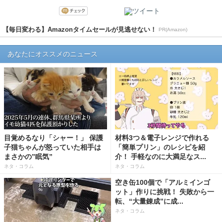
【毎日変わる】Amazonタイムセールが見逃せない！
PR(Amazon)
あなたにオススメのニュース
目覚めるなり「シャー！」 保護
材料3つ＆電子レンジで作れる
子猫ちゃんが怒っていた相手は
「簡単プリン」のレシピを紹
まさかの”眠気”
介！ 手軽なのに大満足なス...
ネタ・コラム
ネタ・コラム
空き缶100個で「アルミインゴ
ット」作りに挑戦！ 失敗から一
転、“大量錬成”に成...
ネタ・コラム