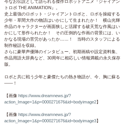
今なお伝説として語られる傑作ロボットアニメ『ジャイアン
トロボ THE ANIMATION』。
史上最強のロボット・ジャイアントロボと、ロボを操縦する
少年・草間大作の物語はいかにして生まれたか！ 横山光輝
作品のキャラクターが画面狭しと活躍する破天荒な作風はい
かにして形作られたか！ その圧倒的な作画の背景には、い
かなる現場の苦労があったか……！ 当時のスタッフによる
制作秘話を収録。
さらに豪華声優陣のインタビュー、初期画稿や設定資料集、
作品用語大辞典など、30周年に相応しい情報満載の永久保存
版。
ロボと共に戦う少年と豪傑たちの熱き物語が、今、胸に蘇る
――！
【画像
https://www.dreamnews.jp/?
action_Image=1&p=0000271676&id=bodyimage2
】
【画像
https://www.dreamnews.jp/?
action_Image=1&p=0000271676&id=bodyimage3
】