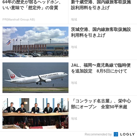
64年の歴史が宿るヘッドホン、
新千歳空港、国内線旅客取扱施
いい意味で「想定外」の音質
設利用料を引き上げ
PR(Marshall Group AB)
地域
茨城空港、国内線旅客取扱施設
利用料を引き上げ
地域
JAL、福岡〜鹿児島線で臨時便
を追加設定 8月5日にかけて
地域
「コンラッド名古屋」、栄中心
部にオープン 全室50平米超
地域
Recommended by