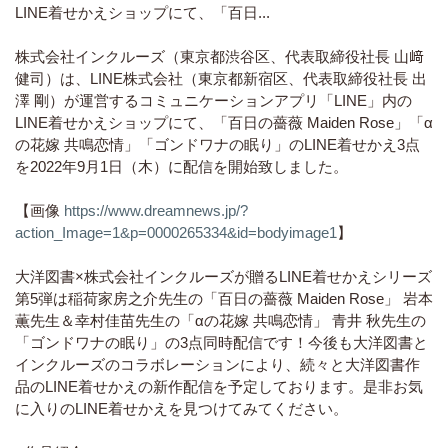
LINE着せかえショップにて、「百日...
株式会社インクルーズ（東京都渋谷区、代表取締役社長 山﨑
健司）は、LINE株式会社（東京都新宿区、代表取締役社長 出
澤 剛）が運営するコミュニケーションアプリ「LINE」内の
LINE着せかえショップにて、「百日の薔薇 Maiden Rose」「α
の花嫁 共鳴恋情」「ゴンドワナの眠り」のLINE着せかえ3点
を2022年9月1日（木）に配信を開始致しました。
【画像
https://www.dreamnews.jp/?
action_Image=1&p=0000265334&id=bodyimage1
】
大洋図書×株式会社インクルーズが贈るLINE着せかえシリーズ
第5弾は稲荷家房之介先生の「百日の薔薇 Maiden Rose」 岩本
薫先生＆幸村佳苗先生の「αの花嫁 共鳴恋情」 青井 秋先生の
「ゴンドワナの眠り」の3点同時配信です！今後も大洋図書と
インクルーズのコラボレーションにより、続々と大洋図書作
品のLINE着せかえの新作配信を予定しております。是非お気
に入りのLINE着せかえを見つけてみてください。