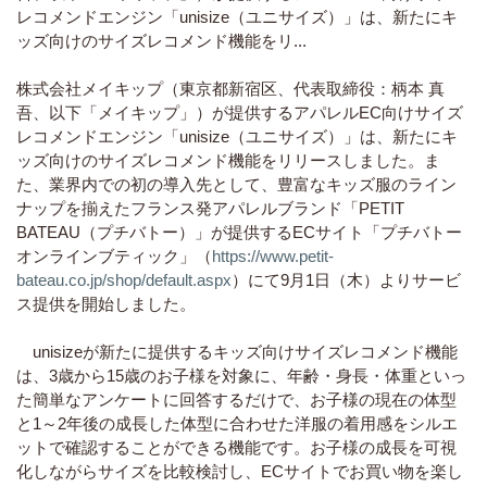
レコメンドエンジン「unisize（ユニサイズ）」は、新たにキ
ッズ向けのサイズレコメンド機能をリ...
株式会社メイキップ（東京都新宿区、代表取締役：柄本 真
吾、以下「メイキップ」）が提供するアパレルEC向けサイズ
レコメンドエンジン「unisize（ユニサイズ）」は、新たにキ
ッズ向けのサイズレコメンド機能をリリースしました。ま
た、業界内での初の導入先として、豊富なキッズ服のライン
ナップを揃えたフランス発アパレルブランド「PETIT
BATEAU（プチバトー）」が提供するECサイト「プチバトー
オンラインブティック」（
https://www.petit-
bateau.co.jp/shop/default.aspx
）にて9月1日（木）よりサービ
ス提供を開始しました。
unisizeが新たに提供するキッズ向けサイズレコメンド機能
は、3歳から15歳のお子様を対象に、年齢・身長・体重といっ
た簡単なアンケートに回答するだけで、お子様の現在の体型
と1～2年後の成長した体型に合わせた洋服の着用感をシルエ
ットで確認することができる機能です。お子様の成長を可視
化しながらサイズを比較検討し、ECサイトでお買い物を楽し