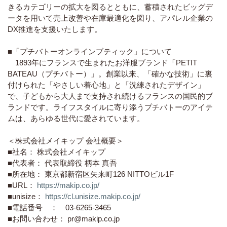
きるカテゴリーの拡大を図るとともに、蓄積されたビッグデ
ータを用いて売上改善や在庫最適化を図り、アパレル企業の
DX推進を支援いたします。
■「プチバトーオンラインブティック」について
1893年にフランスで生まれたお洋服ブランド「PETIT
BATEAU（プチバトー）」。創業以来、「確かな技術」に裏
付けられた「やさしい着心地」と「洗練されたデザイン」
で、子どもから大人まで支持され続けるフランスの国民的ブ
ランドです。ライフスタイルに寄り添うプチバトーのアイテ
ムは、あらゆる世代に愛されています。
＜株式会社メイキップ 会社概要＞
■社名： 株式会社メイキップ
■代表者： 代表取締役 柄本 真吾
■所在地： 東京都新宿区矢来町126 NITTOビル1F
■URL：
https://makip.co.jp/
■unisize：
https://cl.unisize.makip.co.jp/
■電話番号 ： 03-6265-3465
■お問い合わせ： pr@makip.co.jp