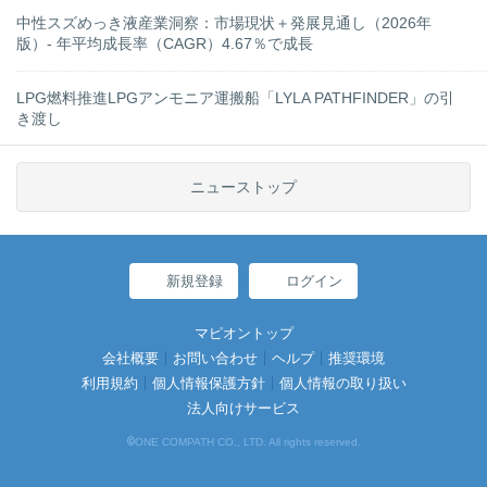
中性スズめっき液産業洞察：市場現状＋発展見通し（2026年
版）- 年平均成長率（CAGR）4.67％で成長
LPG燃料推進LPGアンモニア運搬船「LYLA PATHFINDER」の引
き渡し
ニューストップ
新規登録
ログイン
マピオントップ
会社概要
お問い合わせ
ヘルプ
推奨環境
利用規約
個人情報保護方針
個人情報の取り扱い
法人向けサービス
©
ONE COMPATH CO., LTD. All rights reserved.