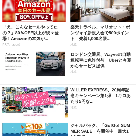
「え、こんなセールやってた
楽天トラベル、マリオット・ボ
の？」80％OFF以上が続々登
ンヴォイ新規入会で500ポイン
場！Amazonの本気が...
ト 先着1,000名限...
PR(Amazon)
地域
ロンドン交通局、Wayveの自動
運転車に免許付与 Uberと今夏
からサービス提供
地域
WILLER EXPRESS、20周年記
念キャンペーン第1弾 1キロあ
たり5円な...
地域
ジャルパック、「Go!Go! SUM
MER SALE」を開催中 最大1