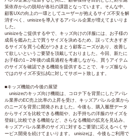
策依存からの脱却が各社の課題となっています。そんな中、
顧客UXの向上の一環としてユーザーが抱えるサイズ不安を解
消すべく、unisizeを導入するアパレル企業が増えてまいりま
した。
unisizeをご提供する中で、キッズ向けの洋服には、お子様の
成長を鑑みた上で買うサイズを決めるため、誤って大きすぎ
るサイズを買う心配がつきまとう顧客ニーズがあり、改善し
て欲しいというご要望を頂戴しておりました。今回、新たに
お子様の1～2年後の成長過程を考慮しながら、買うアイテム
のサイズを確認できる機能を提供することで、キッズ服なら
ではのサイズ不安払拭に対してサポート致します。
■キッズ機能の今後の展望
unisizeのキッズ向け機能は、コロナ下を背景にしたアパレ
ル業界のEC売上比率の上昇を受け、キッズアパレル企業から
のニーズを背景に開発されました。今後も、購入履歴データ
からサイズを比較できる機能や、お手持ちの洋服のサイズを
登録し比較できる機能など、さらなる機能の拡充を見込み、
キッズアパレル業界のサイズに対するご要望に応えるべくサ
ービス開発を続けてまいります。 unisizeは、今後もご利用で