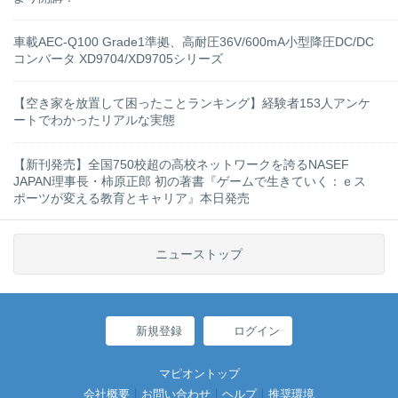
車載AEC-Q100 Grade1準拠、高耐圧36V/600mA小型降圧DC/DC
コンバータ XD9704/XD9705シリーズ
【空き家を放置して困ったことランキング】経験者153人アンケ
ートでわかったリアルな実態
【新刊発売】全国750校超の高校ネットワークを誇るNASEF
JAPAN理事長・柿原正郎 初の著書『ゲームで生きていく：ｅス
ポーツが変える教育とキャリア』本日発売
ニューストップ
新規登録
ログイン
マピオントップ
会社概要
お問い合わせ
ヘルプ
推奨環境