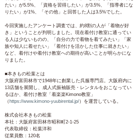
たい」が5.5%、「資格を習得したい」が3.5%、「指導者にな
りたい」が1%、「その他」と回答した人は3.5%でした。
今回実施したアンケート調査では、約8割の人が「着物が好
き」ということが判明しました。現在着付け教室に通ってい
る人は少ないものの、「自分の力で着物を着てみたい」「家
族や知人に着せたい」「着付けを活かした仕事に就きたい」
など、着付けや着付け教室への期待が高いことが明らかにな
りました。
■本きもの松葉とは
大阪府富田林市で1948年に創業した呉服専門店。大阪府内に
13店舗を展開し、成人式振袖販売・レンタルをおこなってい
るほか、着付け教室「着楽楽Kimono教室」
（
https://www.kimono-yuubirental.jp/
）を運営している。
株式会社本きもの松葉
本社：大阪府富田林市昭和町2-1-25
代表取締役：松葉洋和
従業員数：120名