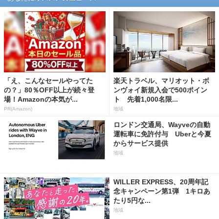
「え、こんなセールやってた
楽天トラベル、マリオット・ボ
の？」80％OFF以上が続々登
ンヴォイ新規入会で500ポイン
場！Amazonの本気が...
ト 先着1,000名限...
PR(Amazon)
地域
ロンドン交通局、Wayveの自動
運転車に免許付与 Uberと今夏
からサービス提供
地域
WILLER EXPRESS、20周年記
念キャンペーン第1弾 1キロあ
たり5円な...
地域