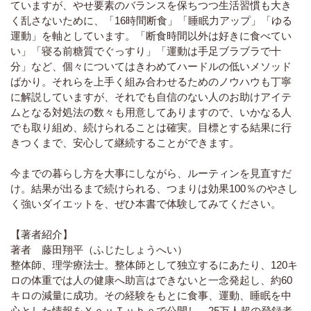
ていますが、やせ要素のバランスを保ちつつ生活習慣も大き
く乱さないために、「16時間断食」「睡眠力アップ」「ゆる
運動」を軸としています。「断食時間以外は好きに食べてい
い」「寝る前糖質でぐっすり」「運動は手足ブラブラで十
分」など、個々についてはきわめてハードルの低いメソッド
ばかり。それらを上手く組み合わせるためのノウハウも丁寧
に解説していますが、それでも自信のない人のお助けアイテ
ムとなる対処法の数々も用意してありますので、いかなる人
でも取り組め、続けられることは確実。目標とする結果に行
きつくまで、安心して継続することができます。
今までの暮らし方を大事にしながら、ルーティンを見直すだ
け。結果が出るまで続けられる、つまりは効果100％のやさし
く強いダイエットを、ぜひ本書で体験してみてください。
【著者紹介】
著者 藤田翔平（ふじたしょうへい）
整体師、理学療法士。整体師として独立するにあたり、120キ
ロの体重では人の健康へ助言はできないと一念発起し、約60
キロの減量に成功。その経験をもとに食事、運動、睡眠を中
心とした情報をＹｏｕＴｕｂｅで公開し、25万人超の登録者