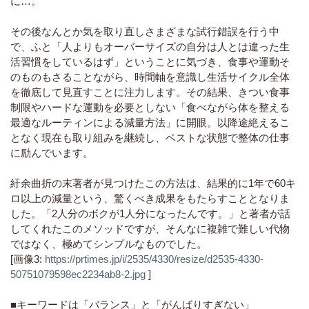
に…。
その後なんとか気を取り直しさまざまな試行錯誤を行う中
で、ふと「人よりもオーバーサイズの自分は人とは違った生
活習慣をしているはず」ということに気づき、食事や運動そ
のものもさることながら、時間軸を意識し生活サイクル全体
を徹底して見直すことに注力します。その結果、きつい食事
制限やハードな運動を必要としない「食べながら体を整える
最適なルーティンによる減量方法」に開眼。以降途絶えるこ
となく現在も取り組みを継続し、ベストな状態で整体の仕事
に励んでいます。
紆余曲折の末著者が見つけたこの方法は、結果的に1年で60キ
ロ以上の減量という、驚くべき成果をもたらすこととなりま
した。「2人分のボクが1人分になったんです。」と著者が話
してくれたこのメソッドですが、そんなに複雑で難しい代物
ではなく、極めてシンプルなものでした。
[画像3:
https://prtimes.jp/i/2535/4330/resize/d2535-4330-
50751079598ec2234ab8-2.jpg
]
■キーワードは「バランス」と「がんばりすぎない」