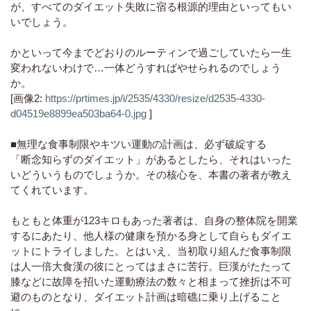
が、すべてのダイエット失敗に宿る根源的理由といってもい
いでしょう。
かといって今までどおりのルーティンで過ごしていたら一生
変われないわけで…一体どうすればやせられるのでしょう
か。
[画像2:
https://prtimes.jp/i/2535/4330/resize/d2535-4330-
d04519e8899ea503ba64-0.jpg
]
■無理な食事制限やキツい運動の計画は、必ず破綻する
「断念知らずのダイエット」があるとしたら、それはいった
いどういうものでしょうか。その核心を、本書の著者が教え
てくれています。
もともと体重が123キロもあった著者は、自身の整体院を開業
するにあたり、他人様の健康を預かる身として自らもダイエ
ットにトライしました。とはいえ、当初取り組んだ食事制限
は人一倍大食漢の彼にとってはまさに苦行。巨漢がたたって
膝などに故障を招いた運動療法の数々と相まって挫折は不可
避のものとなり、ダイエット計画は暗礁に乗り上げること