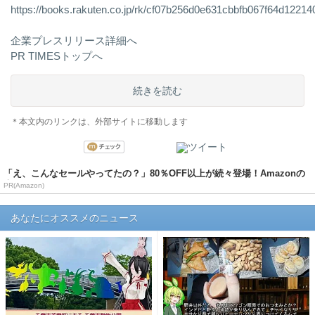
https://books.rakuten.co.jp/rk/cf07b256d0e631cbbfb067f64d12214
企業プレスリリース詳細へ
PR TIMESトップへ
続きを読む
＊本文内のリンクは、外部サイトに移動します
「え、こんなセールやってたの？」80％OFF以上が続々登場！Amazonの
本気が...
PR(Amazon)
あなたにオススメのニュース