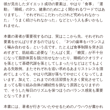
彼が見出したダイエット成功の要素は、やはり「食事」「運
動」「睡眠」の3つ。健康のためによく聞かれるワードではあ
りますし、「それぞれにこだわったけれど究められなかっ
た」「うまく続けられなかった」などという人も多いかもし
れません。
本書の著者が重要視するのは、実はここから先。それぞれの
要素をがんばりすぎるのではなく、「3つの歯車をバランスよ
く噛み合わせる」という点です。たとえば食事制限を突き詰
めすぎて、筋組成に必要な「たんぱく質」「糖質」が不十分
になって脂肪体質を脱け出せなかったり、睡眠のクオリティ
を落として基礎代謝を落としてしまったりなどはとてもよく
ある失敗例。またそれぞれを追い求めるあまりストレスを溜
めてしまっても、やはり代謝が落ちてやせにくくなってしま
います。加えて、これまでの生活習慣を大きく変化させてし
まっても取り組み自体の継続性を損なう原因となりますの
で、そうした毎日のリズムを保つほうのバランス感覚も重要
となってきます。
本書には、著者が行きついたやせるためのノウハウが書かれ