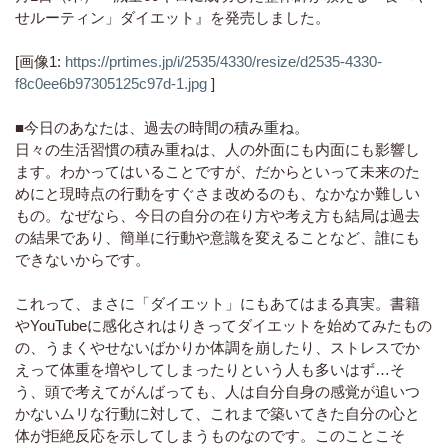
せルーティン」ダイエット』を発売しました。
[画像1:
https://prtimes.jp/i/2535/4330/resize/d2535-4330-
f8c0ee6b97305125c97d-1.jpg
]
■今日のあなたは、過去の時間の積み重ね。
日々の生活習慣の積み重ねは、人の外面にも内面にも影響し
ます。わかってはいることですが、だからといって未来のた
めにと現時点の行動をすぐさま改めるのも、なかなか難しい
もの。なぜなら、今日の自分の在り方や考え方も結局は過去
の結果であり、簡単に行動や意識を変えることなど、誰にも
できないからです。
これって、まさに「ダイエット」にもあてはまる真実。書籍
やYouTubeに感化されはりきってダイエットを始めてみたもの
の、うまくやせないばかりか体調を崩したり、ストレスでか
えって体重を増やしてしまったりという人も多いはず…そ
う、頭で考えてがんばっても、人は自分自身の感覚が追いつ
かないムリな行動に対して、これまで築いてきた自分の心と
体が拒絶反応を示してしまうものなのです。このことこそ