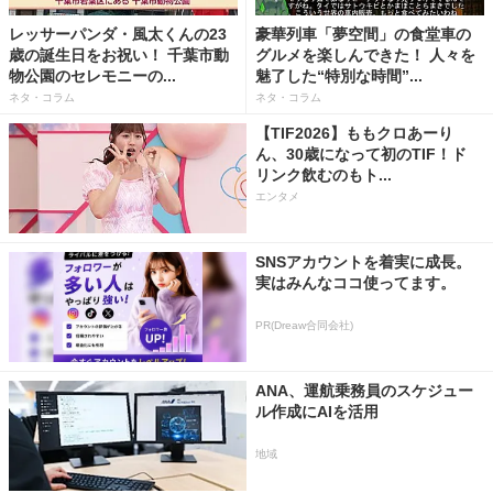
レッサーパンダ・風太くんの23
豪華列車「夢空間」の食堂車の
歳の誕生日をお祝い！ 千葉市動
グルメを楽しんできた！ 人々を
物公園のセレモニーの...
魅了した“特別な時間”...
ネタ・コラム
ネタ・コラム
【TIF2026】ももクロあーり
ん、30歳になって初のTIF！ド
リンク飲むのもト...
エンタメ
SNSアカウントを着実に成長。
実はみんなココ使ってます。
PR(Dreaw合同会社)
ANA、運航乗務員のスケジュー
ル作成にAIを活用
地域