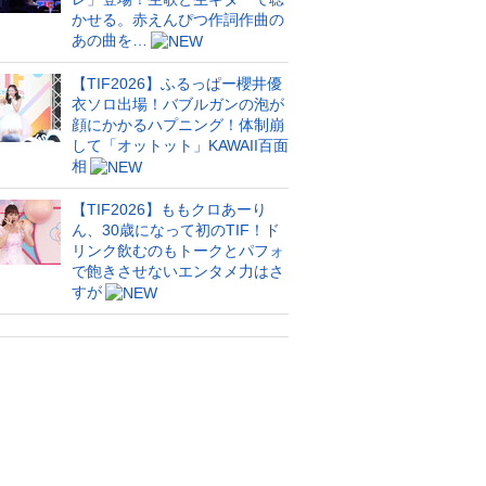
かせる。赤えんぴつ作詞作曲の
あの曲を…
【TIF2026】ふるっぱー櫻井優
衣ソロ出場！バブルガンの泡が
顔にかかるハプニング！体制崩
して「オットット」KAWAII百面
相
【TIF2026】ももクロあーり
ん、30歳になって初のTIF！ド
リンク飲むのもトークとパフォ
で飽きさせないエンタメ力はさ
すが