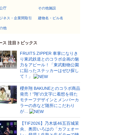
公庁
その他施設
ジネス・企業間取引
建物名・ビル名
の他
ース 注目トピックス
FRUITS ZIPPER 車掌になりき
り東武鉄道とのコラボ企画の魅
力をアピール！「東武動物公園
に貼ったステッカーはぜひ探し
て！」
櫻井翔 BAKUNEとのコラボ商品
発売！“翔”の文字に着想を得た
モチーフデザインとメンバーカ
ラーの赤など随所にこだわり
が…
【TIF2026】乃木坂46五百城茉
央、奥田いろはの「カフェオー
レ」登場！生歌と生ギターで聴