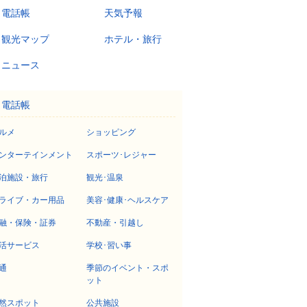
電話帳
天気予報
観光マップ
ホテル・旅行
ニュース
電話帳
ルメ
ショッピング
ンターテインメント
スポーツ･レジャー
泊施設・旅行
観光･温泉
ライブ・カー用品
美容･健康･ヘルスケア
融・保険・証券
不動産・引越し
活サービス
学校･習い事
通
季節のイベント・スポ
ット
然スポット
公共施設