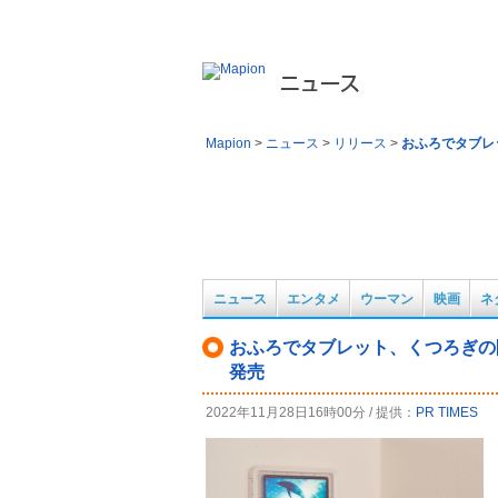
旬のトピック、最新ニュースのマピオンニュース。地
Mapion
>
ニュース
>
リリース
>
おふろでタブレ
ニュース
エンタメ
ウーマン
映画
ネ
おふろでタブレット、くつろぎの防
発売
2022年11月28日16時00分 / 提供：
PR TIMES