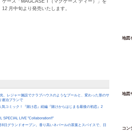
ケース「MAGCASE T（マグケース ティー）」を
12 月中旬より発売いたします。
地図
地図
観光、レジャー施設でクラブハウスのようなプールと、変わった形のサ
まり連泊プランで
人気コミック！『賭け恋』続編『賭けからはじまる最後の初恋』2
PECIAL LIVE "Collaboration!!"
、8月8日グランドオープン。香り高いネパールの茶葉とスパイスで、日
コン