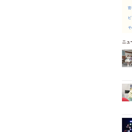
官
ビ
そ
ニュ