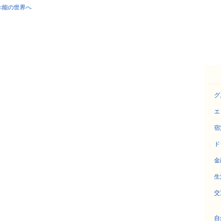
ぶ能の世界へ
グ
エ
宿
ド
金
生
交
自