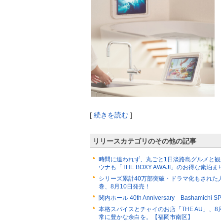
[
続きを読む
]
リリースカテゴリのその他の記事
時間に追われず、丸ごと1日淡路島グルメと
ウナも「THE BOXY AWAJI」のお得な素泊
シリーズ累計40万部突破・ドラマ化もされた
巻、8月10日発売！
関内ホール 40th Anniversary Bashamichi SPL S
本格スパイスとチャイのお店「THE AU」
常に豊かな余白を。【福岡市南区】