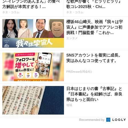
ン-イレブンのあんまん」の食べ
な歌声が響く『ヒラリヒラリ』
方解説が本気すぎる！...
歌コレ2025秋・Chi...
ネタ・コラム
ネタ・コラム
櫻坂46山﨑天、映画『我々は宇
宙人』に声優参加でアフレコ初
挑戦！門脇監督「これか...
エンタメ
SNSアカウントを着実に成長。
実はみんなココ使ってます。
PR(Dreaw合同会社)
日本はじまりの書『古事記』と
『日本書紀』を紐解けば、奈良
県はもっと面白い
地域
Recommended by