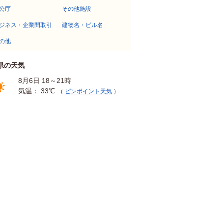
公庁
その他施設
ジネス・企業間取引
建物名・ビル名
の他
県の天気
8月6日 18～21時
気温： 33℃
（
ピンポイント天気
）