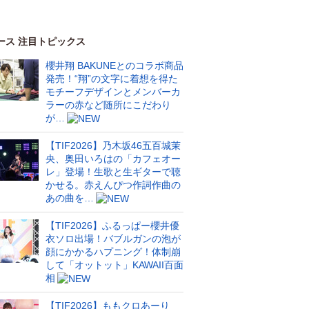
ース 注目トピックス
櫻井翔 BAKUNEとのコラボ商品
発売！“翔”の文字に着想を得た
モチーフデザインとメンバーカ
ラーの赤など随所にこだわり
が…
【TIF2026】乃木坂46五百城茉
央、奥田いろはの「カフェオー
レ」登場！生歌と生ギターで聴
かせる。赤えんぴつ作詞作曲の
あの曲を…
【TIF2026】ふるっぱー櫻井優
衣ソロ出場！バブルガンの泡が
顔にかかるハプニング！体制崩
して「オットット」KAWAII百面
相
【TIF2026】ももクロあーり