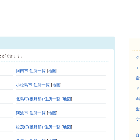
とができます。
グ
エ
阿南市 住所一覧
[
地図
]
宿
小松島市 住所一覧
[
地図
]
ド
北島町(板野郡) 住所一覧
[
地図
]
金
生
阿波市 住所一覧
[
地図
]
交
松茂町(板野郡) 住所一覧
[
地図
]
自