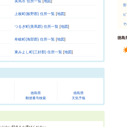
美馬市 住所一覧
[
地図
]
官
上板町(板野郡) 住所一覧
[
地図
]
ビ
そ
つるぎ町(美馬郡) 住所一覧
[
地図
]
徳島
牟岐町(海部郡) 住所一覧
[
地図
]
東みよし町(三好郡) 住所一覧
[
地図
]
徳島県
徳島県
郵便番号検索
天気予報