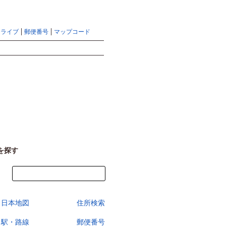
地図検索ならマピオントップ
ヘルプ
サイトマップ
ドライブ
郵便番号
マップコード
検索
を探す
今すぐ地図を見る
日本地図
住所検索
駅・路線
郵便番号