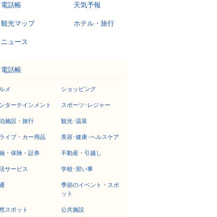
電話帳
天気予報
観光マップ
ホテル・旅行
ニュース
電話帳
ルメ
ショッピング
ンターテインメント
スポーツ･レジャー
泊施設・旅行
観光･温泉
ライブ・カー用品
美容･健康･ヘルスケア
融・保険・証券
不動産・引越し
活サービス
学校･習い事
通
季節のイベント・スポ
ット
然スポット
公共施設