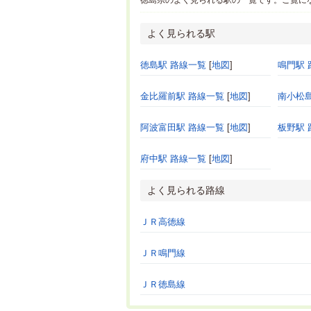
徳島県のよく見られる駅の一覧です。ご覧に
よく見られる駅
徳島駅 路線一覧
[
地図
]
鳴門駅 
金比羅前駅 路線一覧
[
地図
]
南小松
阿波富田駅 路線一覧
[
地図
]
板野駅 
府中駅 路線一覧
[
地図
]
よく見られる路線
ＪＲ高徳線
ＪＲ鳴門線
ＪＲ徳島線