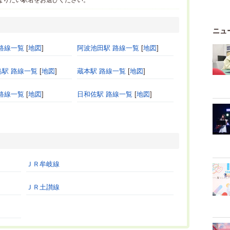
なりたい駅名をお選びください。
ニュ
路線一覧
[
地図
]
阿波池田駅 路線一覧
[
地図
]
島駅 路線一覧
[
地図
]
蔵本駅 路線一覧
[
地図
]
路線一覧
[
地図
]
日和佐駅 路線一覧
[
地図
]
ＪＲ牟岐線
ＪＲ土讃線