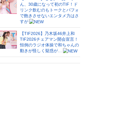
ん、30歳になって初のTIF！ド
リンク飲むのもトークとパフォ
で飽きさせないエンタメ力はさ
すが
【TIF2026】乃木坂46井上和
TIF2026チェアマン開会宣言！
恒例のラジオ体操で和ちゃんの
動きが怪しく疑惑が…