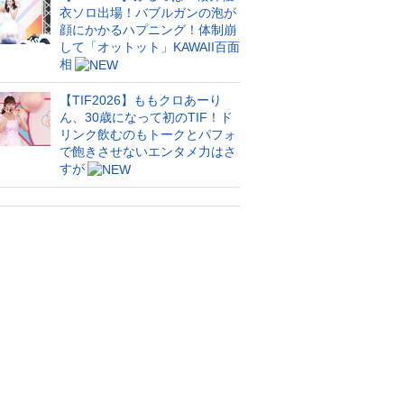
衣ソロ出場！バブルガンの泡が
顔にかかるハプニング！体制崩
して「オットット」KAWAII百面
相
【TIF2026】ももクロあーり
ん、30歳になって初のTIF！ド
リンク飲むのもトークとパフォ
で飽きさせないエンタメ力はさ
すが