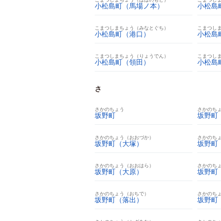
小松島町（馬場ノ本）
小松島
こまつしまちょう（みなとぐち）
こまつし
小松島町（港口）
小松島
こまつしまちょう（りょうでん）
こまつし
小松島町（領田）
小松島
さ
さかのちょう
さかのち
坂野町
坂野町
さかのちょう（おおづか）
さかのち
坂野町（大塚）
坂野町
さかのちょう（おおはら）
さかのち
坂野町（大原）
坂野町
さかのちょう（おちで）
さかのち
坂野町（落出）
坂野町