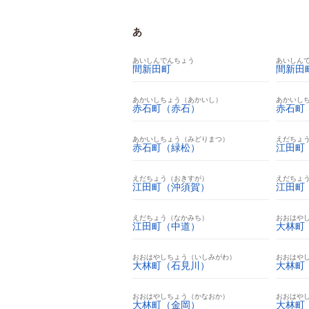
あ
あいしんでんちょう
あいしん
間新田町
間新田
あかいしちょう（あかいし）
あかいし
赤石町（赤石）
赤石町
あかいしちょう（みどりまつ）
えだちょ
赤石町（緑松）
江田町
えだちょう（おきすが）
えだちょ
江田町（沖須賀）
江田町
えだちょう（なかみち）
おおはや
江田町（中道）
大林町
おおはやしちょう（いしみがわ）
おおはや
大林町（石見川）
大林町
おおはやしちょう（かなおか）
おおはや
大林町（金岡）
大林町