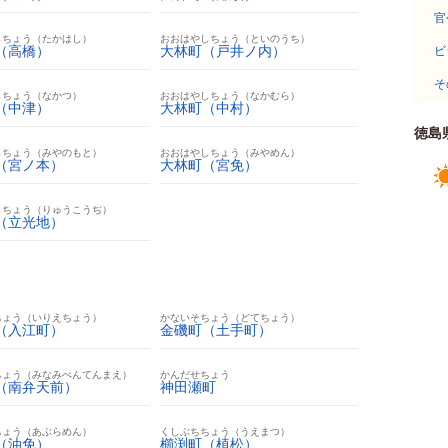
官
しちょう（たかはし）
おおはやしちょう（といのうち）
（高橋）
大林町（戸井ノ内）
ビ
そ
しちょう（なかつ）
おおはやしちょう（なかむら）
（中津）
大林町（中村）
徳島
しちょう（みやのもと）
おおはやしちょう（みやめん）
（宮ノ本）
大林町（宮免）
しちょう（りゅうこうぢ）
（立光地）
ちょう（いりえちょう）
かないそちょう（どてちょう）
（入江町）
金磯町（土手町）
ちょう（みなみべんてんまえ）
かんだせちょう
（南弁天前）
神田瀬町
ちょう（あぶらめん）
くしぶちちょう（うえまつ）
（油免）
櫛渕町（植松）