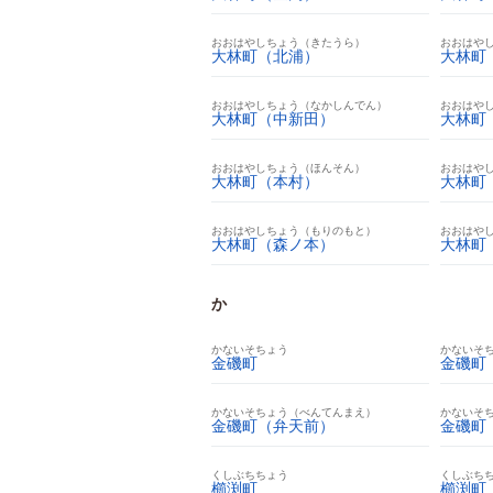
おおはやしちょう（きたうら）
おおはや
大林町（北浦）
大林町
おおはやしちょう（なかしんでん）
おおはや
大林町（中新田）
大林町
おおはやしちょう（ほんそん）
おおはや
大林町（本村）
大林町
おおはやしちょう（もりのもと）
おおはや
大林町（森ノ本）
大林町
か
かないそちょう
かないそ
金磯町
金磯町
かないそちょう（べんてんまえ）
かないそ
金磯町（弁天前）
金磯町
くしぶちちょう
くしぶち
櫛渕町
櫛渕町