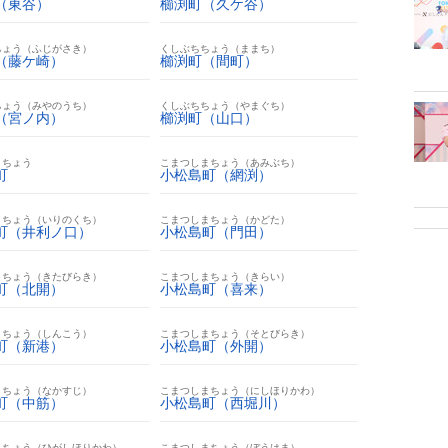
（東谷）
櫛渕町（久ケ谷）
ちょう（ふじがさき）
くしぶちちょう（ままち）
（藤ケ崎）
櫛渕町（間町）
ちょう（みやのうち）
くしぶちちょう（やまぐち）
（宮ノ内）
櫛渕町（山口）
まちょう
こまつしまちょう（あみぶち）
町
小松島町（網渕）
まちょう（いりのくち）
こまつしまちょう（かどた）
町（井利ノ口）
小松島町（門田）
まちょう（きたびらき）
こまつしまちょう（きらい）
町（北開）
小松島町（喜来）
まちょう（しんこう）
こまつしまちょう（そとびらき）
町（新港）
小松島町（外開）
まちょう（なかすじ）
こまつしまちょう（にしほりかわ）
町（中筋）
小松島町（西堀川）
まちょう（ひがしほりかわ）
こまつしまちょう（ぼうはま）