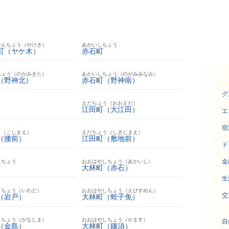
でんちょう（やけき）
あかいしちょう
町（ヤケ木）
赤石町
ちょう（のがみきた）
あかいしちょう（のがみみなみ）
（野神北）
赤石町（野神南）
グ
う
えだちょう（おおえだ）
江田町（大江田）
エ
宿
う（こしまえ）
えだちょう（しきじまえ）
（腰前）
江田町（敷地前）
ド
金
しちょう
おおはやしちょう（あかいし）
大林町（赤石）
生
しちょう（いわど）
おおはやしちょう（えびすめん）
交
（岩戸）
大林町（蛭子免）
しちょう（かなしま）
おおはやしちょう（かます）
自
（金島）
大林町（鎌須）