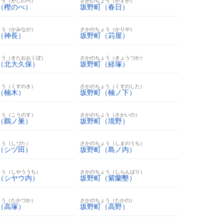
ょう（かしのべ）
さかのちょう（かすが）
（樫のべ）
坂野町（春日）
ょう（かみなが）
さかのちょう（かりや）
（神長）
坂野町（苅屋）
ょう（きたおおくぼ）
さかのちょう（きょうづか）
（北大久保）
坂野町（経塚）
ょう（くすのき）
さかのちょう（くすのした）
（楠木）
坂野町（楠ノ下）
ょう（こうのす）
さかのちょう（さかいの）
（鸛ノ巣）
坂野町（境野）
ょう（しづた）
さかのちょう（しまのうち）
（シヅ田）
坂野町（島ノ内）
ょう（しやううち）
さかのちょう（しらんばり）
（シヤウ内）
坂野町（紫蘭墾）
ょう（たかづか）
さかのちょう（たかの）
（高塚）
坂野町（高野）