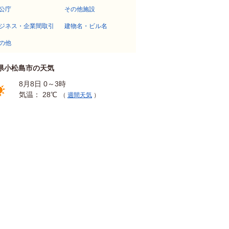
公庁
その他施設
ジネス・企業間取引
建物名・ビル名
の他
県小松島市の天気
8月8日 0～3時
気温： 28℃
（
週間天気
）