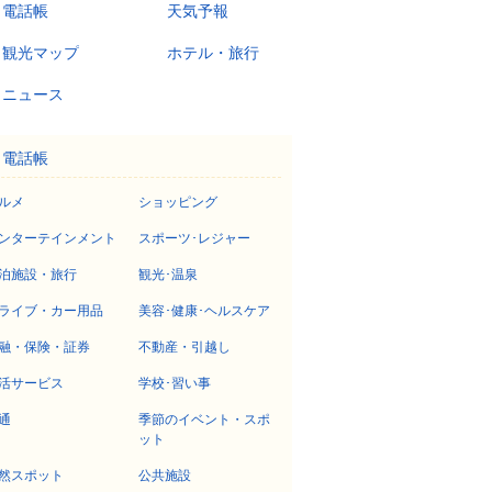
電話帳
天気予報
観光マップ
ホテル・旅行
ニュース
電話帳
ルメ
ショッピング
ンターテインメント
スポーツ･レジャー
泊施設・旅行
観光･温泉
ライブ・カー用品
美容･健康･ヘルスケア
融・保険・証券
不動産・引越し
活サービス
学校･習い事
通
季節のイベント・スポ
ット
然スポット
公共施設