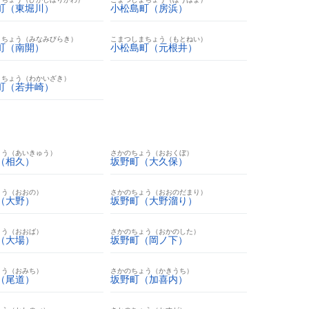
町（東堀川）
小松島町（房浜）
まちょう（みなみびらき）
こまつしまちょう（もとねい）
町（南開）
小松島町（元根井）
まちょう（わかいざき）
町（若井崎）
ょう（あいきゅう）
さかのちょう（おおくぼ）
（相久）
坂野町（大久保）
ょう（おおの）
さかのちょう（おおのだまり）
（大野）
坂野町（大野溜り）
ょう（おおば）
さかのちょう（おかのした）
（大場）
坂野町（岡ノ下）
ょう（おみち）
さかのちょう（かきうち）
（尾道）
坂野町（加喜内）