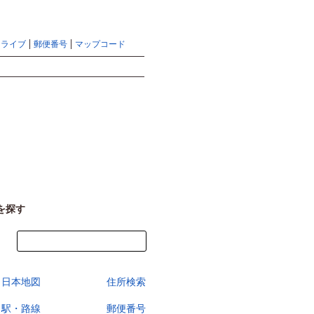
地図検索ならマピオントップ
ヘルプ
サイトマップ
ドライブ
郵便番号
マップコード
検索
を探す
今すぐ地図を見る
日本地図
住所検索
駅・路線
郵便番号