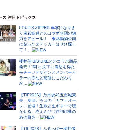
ース 注目トピックス
FRUITS ZIPPER 車掌になりき
り東武鉄道とのコラボ企画の魅
力をアピール！「東武動物公園
に貼ったステッカーはぜひ探し
て！」
櫻井翔 BAKUNEとのコラボ商品
発売！“翔”の文字に着想を得た
モチーフデザインとメンバーカ
ラーの赤など随所にこだわり
が…
【TIF2026】乃木坂46五百城茉
央、奥田いろはの「カフェオー
レ」登場！生歌と生ギターで聴
かせる。赤えんぴつ作詞作曲の
あの曲を…
【TIF2026】ふるっぱー櫻井優