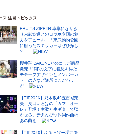
ース 注目トピックス
FRUITS ZIPPER 車掌になりき
り東武鉄道とのコラボ企画の魅
力をアピール！「東武動物公園
に貼ったステッカーはぜひ探し
て！」
櫻井翔 BAKUNEとのコラボ商品
発売！“翔”の文字に着想を得た
モチーフデザインとメンバーカ
ラーの赤など随所にこだわり
が…
【TIF2026】乃木坂46五百城茉
央、奥田いろはの「カフェオー
レ」登場！生歌と生ギターで聴
かせる。赤えんぴつ作詞作曲の
あの曲を…
【TIF2026】ふるっぱー櫻井優