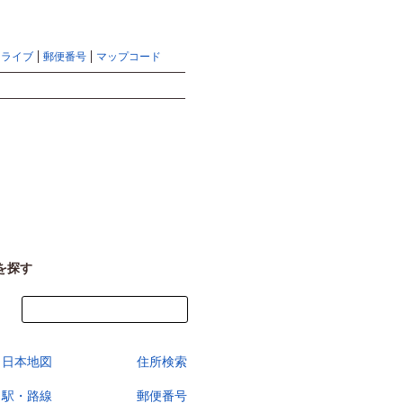
地図検索ならマピオントップ
ヘルプ
サイトマップ
ドライブ
郵便番号
マップコード
検索
を探す
今すぐ地図を見る
日本地図
住所検索
駅・路線
郵便番号