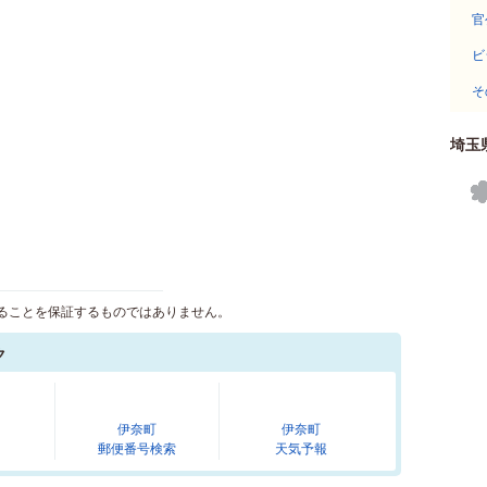
官
ビ
そ
埼玉
う
ることを保証するものではありません。
ク
伊奈町
伊奈町
郵便番号検索
天気予報