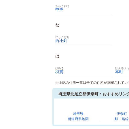
ちゅうおう
中央
な
にしこばり
西小針
は
はぬき
ほんちょ
羽貫
本町
※上記の住所一覧は全ての住所が網羅されてい
埼玉県北足立郡伊奈町：おすすめリン
埼玉県
伊奈町
都道府県地図
駅・路線