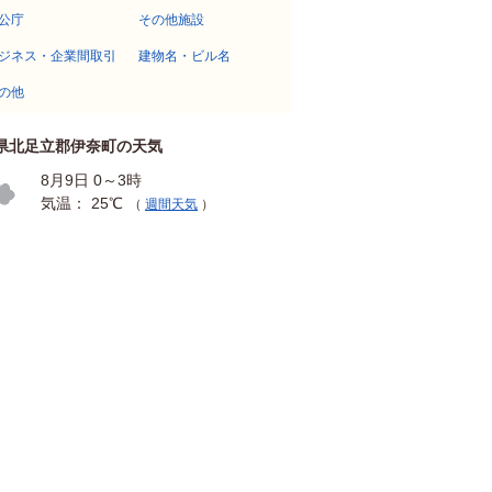
公庁
その他施設
ジネス・企業間取引
建物名・ビル名
の他
県北足立郡伊奈町の天気
8月9日 0～3時
気温： 25℃
（
週間天気
）