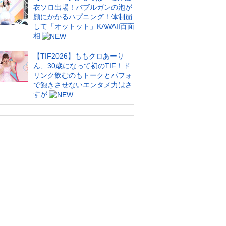
衣ソロ出場！バブルガンの泡が
顔にかかるハプニング！体制崩
して「オットット」KAWAII百面
相
【TIF2026】ももクロあーり
ん、30歳になって初のTIF！ド
リンク飲むのもトークとパフォ
で飽きさせないエンタメ力はさ
すが