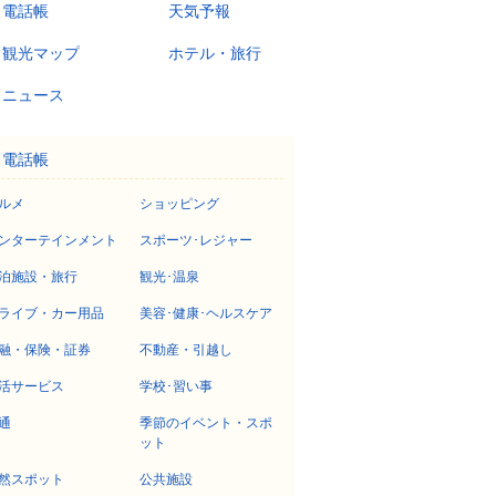
電話帳
天気予報
観光マップ
ホテル・旅行
ニュース
電話帳
ルメ
ショッピング
ンターテインメント
スポーツ･レジャー
泊施設・旅行
観光･温泉
ライブ・カー用品
美容･健康･ヘルスケア
融・保険・証券
不動産・引越し
活サービス
学校･習い事
通
季節のイベント・スポ
ット
然スポット
公共施設