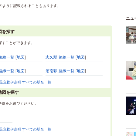
のように記載されることもあります。
ニュ
図を探す
探すことができます。
路線一覧
[
地図
]
志久駅 路線一覧
[
地図
]
路線一覧
[
地図
]
沼南駅 路線一覧
[
地図
]
足立郡伊奈町 すべての駅名一覧
地図を探す
路線をお選びください。
足立郡伊奈町 すべての駅名一覧