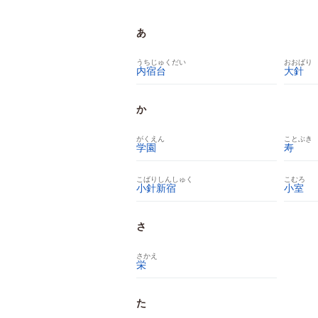
あ
うちじゅくだい
おおばり
内宿台
大針
か
がくえん
ことぶき
学園
寿
こばりしんしゅく
こむろ
小針新宿
小室
さ
さかえ
栄
た