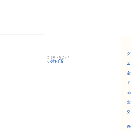
グ
こばりうちじゅく
小針内宿
エ
宿
ド
金
生
交
自