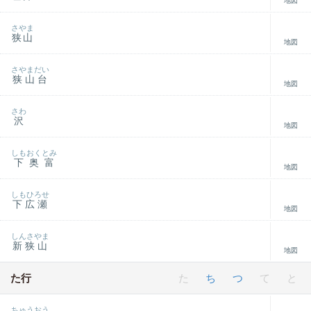
地図
さやま
狭山
地図
さやまだい
狭山台
地図
さわ
沢
地図
しもおくとみ
下奥富
地図
しもひろせ
下広瀬
地図
しんさやま
新狭山
地図
た行
た
ち
つ
て
と
ちゅうおう