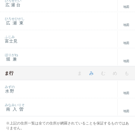
ひろせだい
広瀬台
地図
ひろせひがし
広瀬東
地図
ふじみ
富士見
地図
ほりがね
堀兼
地図
ま行
ま
み
む
め
も
みずの
水野
地図
みなみいりそ
南入曽
地図
※上記の住所一覧は全ての住所が網羅されていることを保証するものではあ
りません。