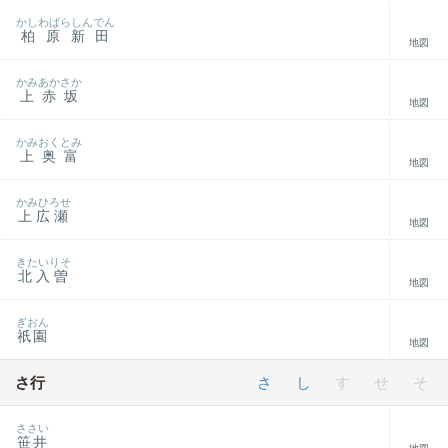
かしわばらしんでん
柏原新田
地図
かみあかさか
上赤坂
地図
かみおくとみ
上奥富
地図
かみひろせ
上広瀬
地図
きたいりそ
北入曽
地図
ぎおん
祇園
地図
さ行
さ
し
す
せ
そ
ささい
笹井