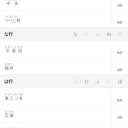
中央
地図
つつじの
つつじ野
地図
な行
な
に
ぬ
ね
の
なかしんでん
中新田
地図
ねぎし
根岸
地図
は行
は
ひ
ふ
へ
ほ
ひがしみつぎ
東三ツ木
地図
ひろせ
広瀬
地図