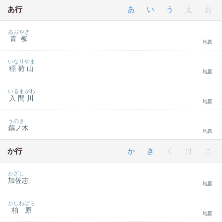
あ行
あ
い
う
え
お
あおやぎ
青柳
地図
いなりやま
稲荷山
地図
いるまがわ
入間川
地図
うのき
鵜ノ木
地図
か行
か
き
く
け
こ
かざし
加佐志
地図
かしわばら
柏原
地図