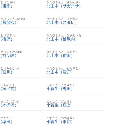
もと（ごらい）
きたやまもと（さがくさ）
（後来）
北山本（サガクサ）
もと（しょうぶざわ）
きたやまもと（すだれ）
（菖蒲沢）
北山本（スダレ）
もと（ひざわ）
きたやまもと（ひざわうち）
（檜沢）
北山本（檜沢内）
もと（まえがみね）
きたやまもと（まえだ）
（前ケ峰）
北山本（前田）
もと（みやかわ）
きたやまもと（わたりど）
（宮川）
北山本（渡戸）
（いえのまえ）
こすごう（うさぎだ）
（家ノ前）
小菅生（兎田）
（さいかじさわ）
こすごう（ざとう）
（才梶沢）
小菅生（座当）
（つかだ）
こすごう（つめきり）
（塚田）
小菅生（爪切）