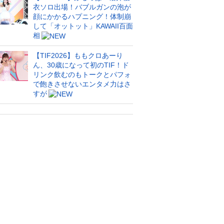
衣ソロ出場！バブルガンの泡が
顔にかかるハプニング！体制崩
して「オットット」KAWAII百面
相
【TIF2026】ももクロあーり
ん、30歳になって初のTIF！ド
リンク飲むのもトークとパフォ
で飽きさせないエンタメ力はさ
すが