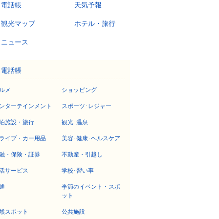
電話帳
天気予報
観光マップ
ホテル・旅行
ニュース
電話帳
ルメ
ショッピング
ンターテインメント
スポーツ･レジャー
泊施設・旅行
観光･温泉
ライブ・カー用品
美容･健康･ヘルスケア
融・保険・証券
不動産・引越し
活サービス
学校･習い事
通
季節のイベント・スポ
ット
然スポット
公共施設