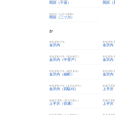
岡田（千保）
岡田（
おかだ（ふたつがわ）
岡田（二ツ川）
か
かなざわうち
かなざわ
金沢内
金沢内
かなざわうち（なかせど）
かなざわ
金沢内（中背戸）
金沢内
かなざわうち（ほそまち）
かなざわ
金沢内（細町）
金沢内
かなざわうち（よだんがり）
かみてざ
金沢内（四駄刈）
上手沢
かみてざわ（きりどおし）
かみてざ
上手沢（切通）
上手沢
かみてざわ（しもがわら）
かみてざ