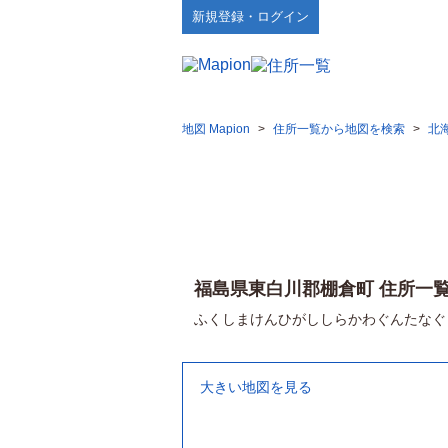
新規登録・ログイン
地図 Mapion
>
住所一覧から地図を検索
>
北
福島県東白川郡棚倉町 住所一
ふくしまけんひがししらかわぐんたなぐ
大きい地図を見る