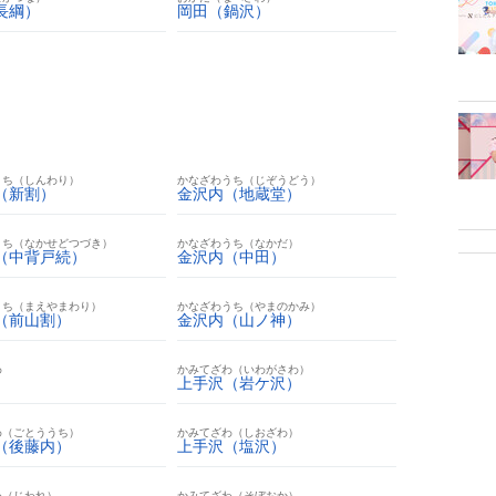
長綱）
岡田（鍋沢）
うち（しんわり）
かなざわうち（じぞうどう）
（新割）
金沢内（地蔵堂）
うち（なかせどつづき）
かなざわうち（なかだ）
（中背戸続）
金沢内（中田）
うち（まえやまわり）
かなざわうち（やまのかみ）
（前山割）
金沢内（山ノ神）
わ
かみてざわ（いわがさわ）
上手沢（岩ケ沢）
わ（ごとううち）
かみてざわ（しおざわ）
（後藤内）
上手沢（塩沢）
わ（じわれ）
かみてざわ（そぼおか）