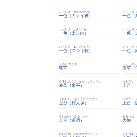
いっしき（かないがみ）
いっしき
一色（カナイ神）
一色（
いっしき（たいうち）
いっしき
一色（太夫内）
一色（
いっしき（にしきまき）
いっしき
一色（ニシキ牧）
一色（
うるしのくさ
うるしの
漆草
漆草（
うるしのくさ（ひがしだいら）
うわだい
漆草（東平）
上台
うわだい（ぎょうにんづか）
うわだい
上台（行人塚）
上台（
うわだい（ふるじゅく）
おおうめ
上台（古宿）
大梅
おおうめ（おおいわだいら）
おおうめ