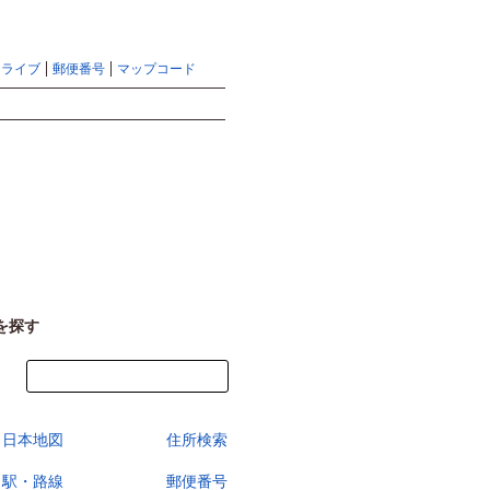
地図検索ならマピオントップ
ヘルプ
サイトマップ
ドライブ
郵便番号
マップコード
検索
を探す
今すぐ地図を見る
日本地図
住所検索
駅・路線
郵便番号