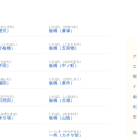
（かにさわ）
いたばし（かねつか）
蟹沢）
板橋（兼塚）
（こいたばし）
いたばし（ごまえもの）
小板橋）
板橋（五前物）
グ
（なかだ）
いたばし（なかのまち）
中田）
板橋（中ノ町）
エ
宿
（ぬいだ）
いたばし（ひがしさく）
繍田）
板橋（東作）
ド
金
（ひでりだ）
いたばし（ふるはた）
日照田）
板橋（古畑）
生
（みずひきば）
いたばし（やまかげ）
交
水引場）
板橋（山陰）
いっしき（かちやまえ）
自
一色（カチヤ前）