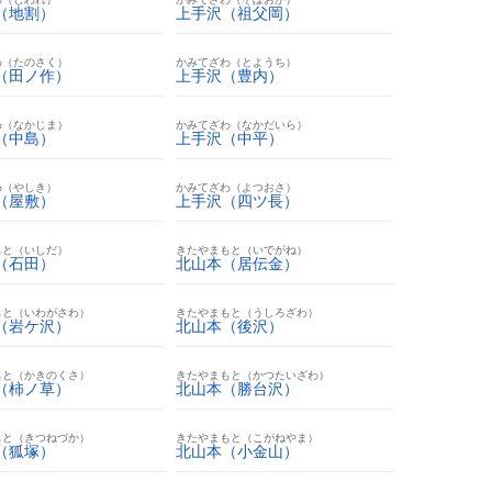
（地割）
上手沢（祖父岡）
わ（たのさく）
かみてざわ（とようち）
（田ノ作）
上手沢（豊内）
わ（なかじま）
かみてざわ（なかだいら）
（中島）
上手沢（中平）
わ（やしき）
かみてざわ（よつおさ）
（屋敷）
上手沢（四ツ長）
もと（いしだ）
きたやまもと（いでがね）
（石田）
北山本（居伝金）
もと（いわがさわ）
きたやまもと（うしろざわ）
（岩ケ沢）
北山本（後沢）
もと（かきのくさ）
きたやまもと（かつたいざわ）
（柿ノ草）
北山本（勝台沢）
もと（きつねづか）
きたやまもと（こがねやま）
（狐塚）
北山本（小金山）