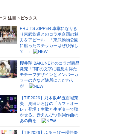
ース 注目トピックス
FRUITS ZIPPER 車掌になりき
り東武鉄道とのコラボ企画の魅
力をアピール！「東武動物公園
に貼ったステッカーはぜひ探し
て！」
櫻井翔 BAKUNEとのコラボ商品
発売！“翔”の文字に着想を得た
モチーフデザインとメンバーカ
ラーの赤など随所にこだわり
が…
【TIF2026】乃木坂46五百城茉
央、奥田いろはの「カフェオー
レ」登場！生歌と生ギターで聴
かせる。赤えんぴつ作詞作曲の
あの曲を…
【TIF2026】ふるっぱー櫻井優