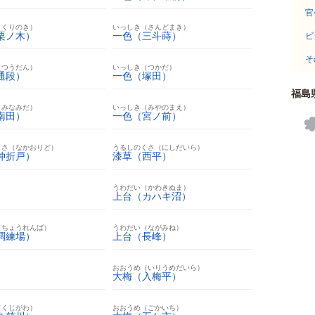
官
（くりのき）
いっしき（さんどまき）
栗ノ木）
一色（三斗蒔）
ビ
そ
（つうだん）
いっしき（つかだ）
通段）
一色（塚田）
福島
（みなみだ）
いっしき（みやのまえ）
南田）
一色（宮ノ前）
くさ（なかおりど）
うるしのくさ（にしだいら）
仲折戸）
漆草（西平）
うわだい（かわきぬま）
上台（カハキ沼）
（ちょうれんば）
うわだい（ながみね）
調練場）
上台（長峰）
おおうめ（いりうめだいら）
大梅（入梅平）
（くじがわ）
おおうめ（ごかいち）