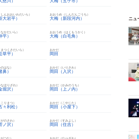
久慈川）
大梅（五ケ市）
（しんおおいわだいら）
おおうめ（しんだんごうち）
新大岩平）
大梅（新段河内）
ニュ
（なかだいら）
おおうめ（はくもうかく）
仲平）
大梅（白毛角）
（まつくさだいら）
おかだ
松草平）
岡田
いのはな）
おかだ（いりさわ）
猪鼻）
岡田（入沢）
かなほりざわ）
おかだ（かみのうち）
金堀沢）
岡田（上ノ内）
ここりまつ）
おかだ（こやじた）
古々利松）
岡田（小屋下）
すがのさわ）
おかだ（すみよし）
菅ノ沢）
岡田（住吉）
ながつな）
おかだ（なべざわ）