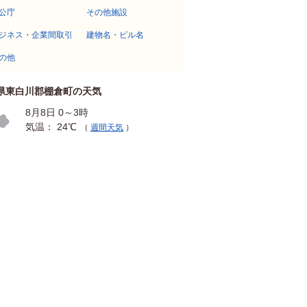
公庁
その他施設
ジネス・企業間取引
建物名・ビル名
の他
県東白川郡棚倉町の天気
8月8日 0～3時
気温： 24℃
（
週間天気
）