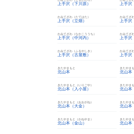
上手沢（下川原）
上手沢
かみてざわ（たてはた）
かみてざ
上手沢（立畑）
上手沢
かみてざわ（なかこううち）
かみてざ
上手沢（中河内）
上手沢
かみてざわ（ふるやしき）
かみてざ
上手沢（古屋敷）
上手沢
きたやまもと
きたやま
北山本
北山本
きたやまもと（いりごや）
きたやま
北山本（入小屋）
北山本
きたやまもと（おおがね）
きたやま
北山本（大金）
北山本
きたやまもと（かねやま）
きたやま
北山本（金山）
北山本