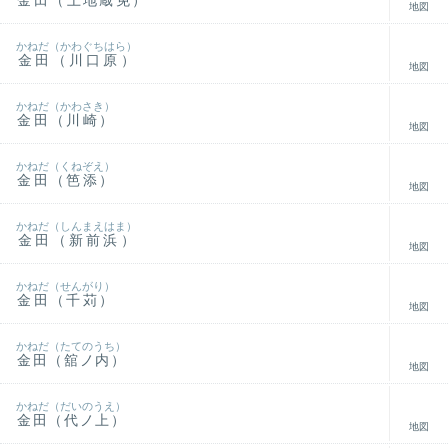
金田（上地蔵免）
地図
かねだ（かわぐちはら）
金田（川口原）
地図
かねだ（かわさき）
金田（川崎）
地図
かねだ（くねぞえ）
金田（笆添）
地図
かねだ（しんまえはま）
金田（新前浜）
地図
かねだ（せんがり）
金田（千苅）
地図
かねだ（たてのうち）
金田（舘ノ内）
地図
かねだ（だいのうえ）
金田（代ノ上）
地図