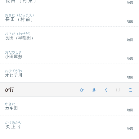
長田（村東）
地図
おさだ（むらまえ）
長田（村前）
地図
おさだ（わせだ）
長田（早稲田）
地図
おだやしき
小田屋敷
地図
おひてがわ
オヒテ川
地図
か行
か
き
く
け
こ
かきた
カキ田
地図
かけあがり
欠上り
地図