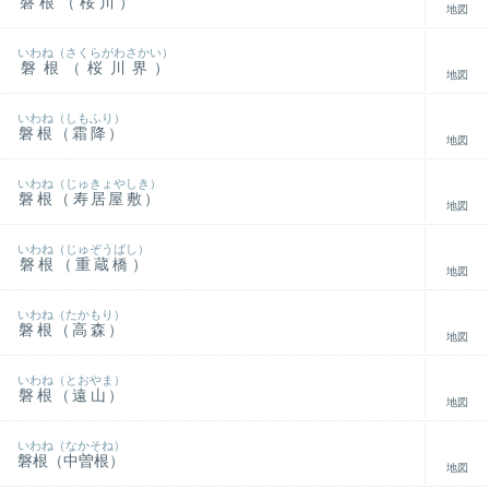
磐根（桜川）
地図
いわね（さくらがわさかい）
磐根（桜川界）
地図
いわね（しもふり）
磐根（霜降）
地図
いわね（じゅきょやしき）
磐根（寿居屋敷）
地図
いわね（じゅぞうばし）
磐根（重蔵橋）
地図
いわね（たかもり）
磐根（高森）
地図
いわね（とおやま）
磐根（遠山）
地図
いわね（なかそね）
磐根（中曽根）
地図