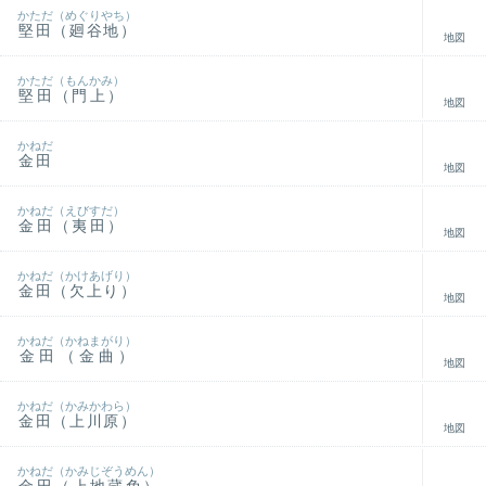
かただ（めぐりやち）
堅田（廻谷地）
地図
かただ（もんかみ）
堅田（門上）
地図
かねだ
金田
地図
かねだ（えびすだ）
金田（夷田）
地図
かねだ（かけあげり）
金田（欠上り）
地図
かねだ（かねまがり）
金田（金曲）
地図
かねだ（かみかわら）
金田（上川原）
地図
かねだ（かみじぞうめん）