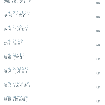
磐根（葉ノ木谷地）
地図
いわね（ひがしむかい）
磐根（東向）
地図
いわね（ふくろにし）
磐根（袋西）
地図
いわね（まえだ）
磐根（前田）
地図
いわね（みやまえ）
磐根（宮前）
地図
いわね（むらみなみ）
磐根（村南）
地図
いわね（もとなかじま）
磐根（本中島）
地図
いわね（ゆだつさわ）
磐根（湯達沢）
地図