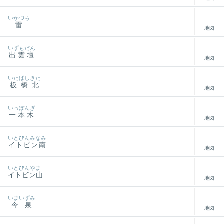
いかづち
雷
地図
いずもだん
出雲壇
地図
いたばしきた
板橋北
地図
いっぽんぎ
一本木
地図
いとびんみなみ
イトビン南
地図
いとびんやま
イトビン山
地図
いまいずみ
今泉
地図