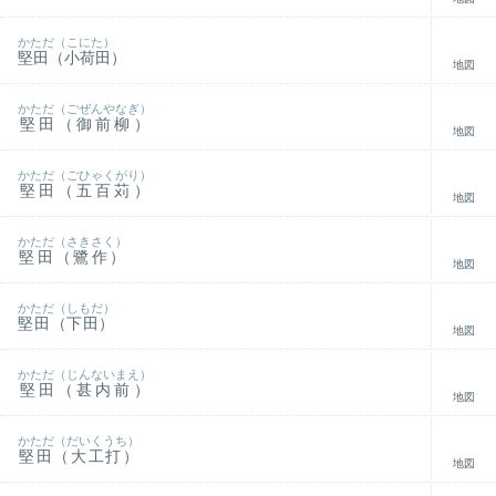
かただ（こにた）
堅田（小荷田）
地図
かただ（ごぜんやなぎ）
堅田（御前柳）
地図
かただ（ごひゃくがり）
堅田（五百苅）
地図
かただ（さきさく）
堅田（鷺作）
地図
かただ（しもだ）
堅田（下田）
地図
かただ（じんないまえ）
堅田（甚内前）
地図
かただ（だいくうち）
堅田（大工打）
地図