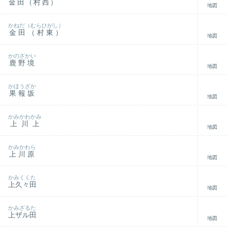
金田（村西）
地図
かねだ（むらひがし）
金田（村東）
地図
かのざかい
鹿野境
地図
かほうざか
果報坂
地図
かみかわかみ
上川上
地図
かみかわら
上川原
地図
かみくくた
上久々田
地図
かみざるた
上ザル田
地図