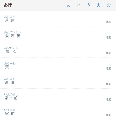
あ行
あ
い
う
え
お
あしはら
芦原
地図
あたごうしろ
愛宕後
地図
あつめいし
集石
地図
あらかわ
荒川
地図
あらまち
新町
地図
いえのまえ
家ノ前
地図
いえまえ
家前
地図