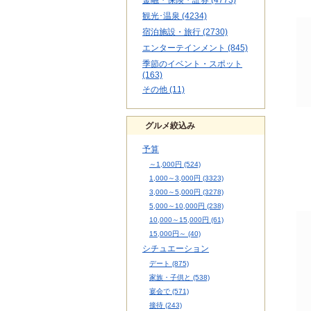
金融・保険・証券 (4773)
観光･温泉 (4234)
宿泊施設・旅行 (2730)
エンターテインメント (845)
季節のイベント・スポット
(163)
その他 (11)
グルメ絞込み
予算
～1,000円 (524)
1,000～3,000円 (3323)
3,000～5,000円 (3278)
5,000～10,000円 (238)
10,000～15,000円 (61)
15,000円～ (40)
シチュエーション
デート (875)
家族・子供と (538)
宴会で (571)
接待 (243)