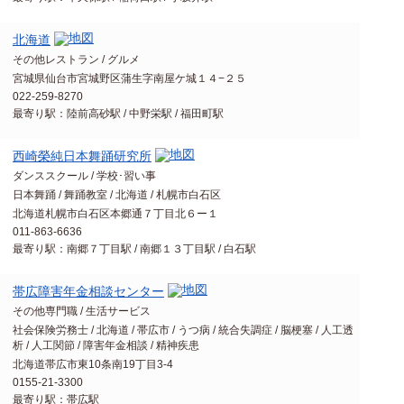
北海道
その他レストラン / グルメ
宮城県仙台市宮城野区蒲生字南屋ケ城１４−２５
022-259-8270
最寄り駅：陸前高砂駅 / 中野栄駅 / 福田町駅
西崎榮純日本舞踊研究所
ダンススクール / 学校･習い事
日本舞踊 / 舞踊教室 / 北海道 / 札幌市白石区
北海道札幌市白石区本郷通７丁目北６ー１
011-863-6636
最寄り駅：南郷７丁目駅 / 南郷１３丁目駅 / 白石駅
帯広障害年金相談センター
その他専門職 / 生活サービス
社会保険労務士 / 北海道 / 帯広市 / うつ病 / 統合失調症 / 脳梗塞 / 人工透
析 / 人工関節 / 障害年金相談 / 精神疾患
北海道帯広市東10条南19丁目3-4
0155-21-3300
最寄り駅：帯広駅