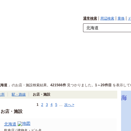
通常検索
周辺検索
乗換
北海道
」のお店・施設検索結果。
421566件
見つかりました。
1～20件目
を表示して
住所
駅・路線
お店・施設
1
2
3
4
5
…
次へ >
お店・施設
北海道
飲食店 / 建物名・ビル名