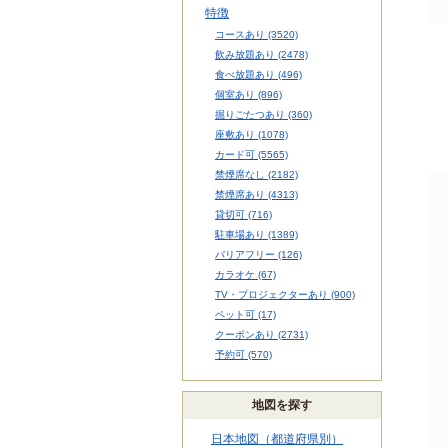
特徴
コースあり (3520)
飲み放題あり (2478)
食べ放題あり (496)
個室あり (896)
掘りごたつあり (360)
座敷あり (1078)
カード可 (5565)
禁煙席なし (2182)
禁煙席あり (4313)
貸切可 (716)
駐車場あり (1389)
バリアフリー (126)
カラオケ (67)
TV・プロジェクターあり (900)
ペット可 (17)
クーポンあり (2731)
予約可 (570)
地図を探す
日本地図（都道府県別）