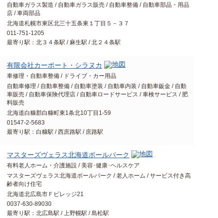
自動車ガラス製造 / 自動車ガラス販売 / 自動車整備 / 自動車部品・用品
店 / 車両部品
北海道札幌市東区北三十五条東１丁目５－３７
011-751-1205
最寄り駅：北３４条駅 / 麻生駅 / 北２４条駅
有限会社カーポート・シラヌカ
車修理・自動車整備 / ドライブ・カー用品
自動車修理 / 自動車整備 / 自動車塗装 / 自動車内装 / 自動車鈑金 / 自動
車販売 / 自動車保険代理店 / 自動車ロードサービス / 車検サービス / 肥
料販売
北海道白糠郡白糠町東1条北10丁目1-59
01547-2-5683
最寄り駅：白糠駅 / 西庶路駅 / 庶路駅
マスターズヴェラス北海道ボールパーク
有料老人ホーム・介護施設 / 美容･健康･ヘルスケア
マスターズヴェラス北海道ボールパーク / 老人ホーム / サービス付き高
齢者向け住宅
北海道北広島市Ｆビレッジ21
0037-630-89030
最寄り駅：北広島駅 / 上野幌駅 / 島松駅