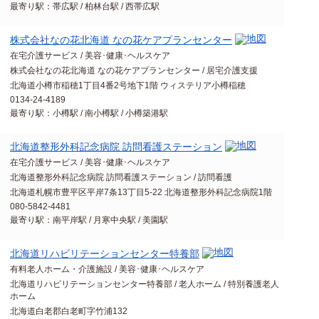
最寄り駅：帯広駅 / 柏林台駅 / 西帯広駅
株式会社なの花北海道 なの花ケアプランセンター
在宅介護サービス / 美容･健康･ヘルスケア
株式会社なの花北海道 なの花ケアプランセンター / 居宅介護支援
北海道小樽市稲穂1丁目4番2号地下1階 ウィステリア小樽稲穂
0134-24-4189
最寄り駅：小樽駅 / 南小樽駅 / 小樽築港駅
北海道整形外科記念病院 訪問看護ステーション
在宅介護サービス / 美容･健康･ヘルスケア
北海道整形外科記念病院 訪問看護ステーション / 訪問看護
北海道札幌市豊平区平岸7条13丁目5‐22 北海道整形外科記念病院1階
080-5842-4481
最寄り駅：南平岸駅 / 月寒中央駅 / 美園駅
北海道リハビリテーションセンター特養部
有料老人ホーム・介護施設 / 美容･健康･ヘルスケア
北海道リハビリテーションセンター特養部 / 老人ホーム / 特別養護老人
ホーム
北海道白老郡白老町字竹浦132