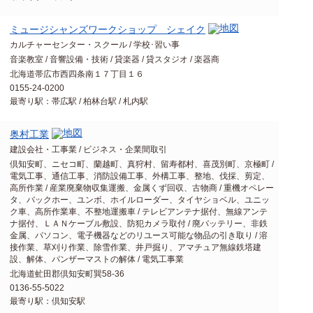
ミュージシャンズワークショップ シェイク
カルチャーセンター・スクール / 学校･習い事
音楽教室 / 音響設備・技術 / 貸楽器 / 貸スタジオ / 楽器商
北海道帯広市西四条南１７丁目１６
0155-24-0200
最寄り駅：帯広駅 / 柏林台駅 / 札内駅
奥村工業
建設会社・工事業 / ビジネス・企業間取引
倶知安町、ニセコ町、蘭越町、真狩村、留寿都村、喜茂別町、京極町 /
電気工事、通信工事、消防設備工事、外構工事、整地、伐採、剪定、
高所作業 / 産業廃棄物収集運搬、金属くず回収、古物商 / 重機オペレー
タ、バックホー、ユンボ、ホイルローダー、タイヤショベル、ユニッ
ク車、高所作業車、不整地運搬車 / テレビアンテナ据付、無線アンテ
ナ据付、ＬＡＮケーブル敷設、防犯カメラ取付 / 廃バッテリー、非鉄
金属、パソコン、電子機器などのリユース可能な物品の引き取り / 溶
接作業、草刈り作業、除雪作業、井戸掘り、アマチュア無線鉄塔建
設、解体、パンザーマストの解体 / 電気工事業
北海道虻田郡倶知安町巽58-36
0136-55-5022
最寄り駅：倶知安駅