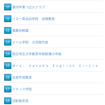
10
蓮沼学童つばさクラブ
11
リヌー英会話学院 岩槻教室
12
麗愛幼稚園
13
エール学院 大宮植竹校
14
国立埼玉大学教育学部附属小学校
15
Ｍｒｓ． ｋａｔｏｈ’ｓ Ｅｎｇｌｉｓｈ Ｃｉｒｃｌｅ
16
吉原学習教室
17
メティス学院
18
沼影観音堂