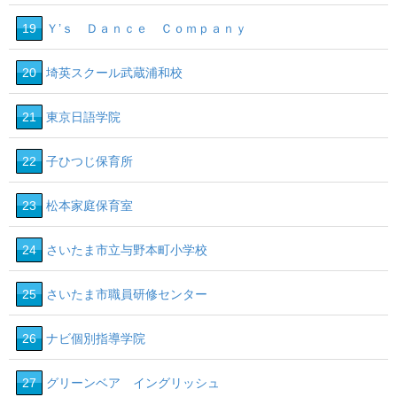
19
Ｙ’ｓ Ｄａｎｃｅ Ｃｏｍｐａｎｙ
20
埼英スクール武蔵浦和校
21
東京日語学院
22
子ひつじ保育所
23
松本家庭保育室
24
さいたま市立与野本町小学校
25
さいたま市職員研修センター
26
ナビ個別指導学院
27
グリーンベア イングリッシュ