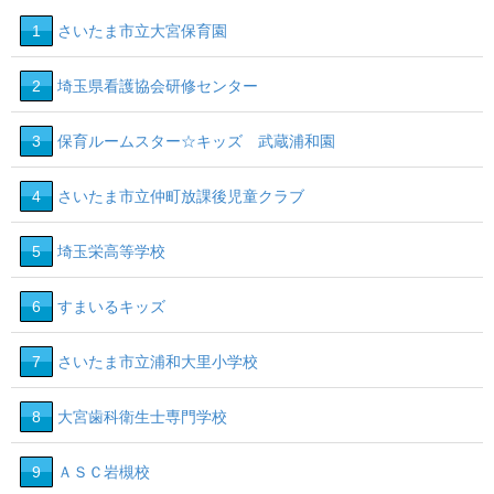
1
さいたま市立大宮保育園
19
14
2
埼玉県看護協会研修センター
4
3
保育ルームスター☆キッズ 武蔵浦和園
20
3
7
18
4
さいたま市立仲町放課後児童クラブ
5
埼玉栄高等学校
6
すまいるキッズ
7
さいたま市立浦和大里小学校
8
大宮歯科衛生士専門学校
9
ＡＳＣ岩槻校