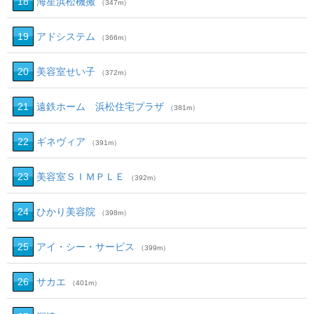
18
海星浜松機搬
（347m）
19
アドシステム
（366m）
20
美容室せい子
（372m）
21
遠鉄ホーム 浜松住宅プラザ
（381m）
22
ギネヴィア
（391m）
23
美容室ＳＩＭＰＬＥ
（392m）
24
ひかり美容院
（398m）
25
アイ・シー・サービス
（399m）
26
サカエ
（401m）