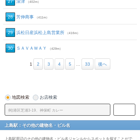
27
深津
（402m）
28
芳伸商事
（411m）
29
浜松日産浜松上島営業所
（416m）
30
ＳＡＶＡＷＡＹ
（429m）
1
2
3
4
5
…
33
後へ
地図検索
お店検索
上島駅：その他の建物名・ビル名
上島駅周辺のその他の建物名・ビル名ジャンルからスポットを探すことがで