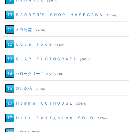
9
ＨＡＮＡＨＯＵ
（258m）
10
ＢＡＲＢＥＲ’Ｓ ＳＨＯＰ ＨＡＳＥＧＡＷＡ
（265m）
11
天白籠堂
（278m）
12
Ｌｏｖｅ Ｆａｃｅ
（283m）
13
ＣＬＡＰ ＰＨＯＴＯＧＲＡＰＨ
（295m）
14
ハロークリーニング
（298m）
15
東邦薬品
（302m）
16
Ｈｏｍｍｅ ＣＵＴＨＯＵＳＥ
（303m）
17
Ｈａｉｒ Ｄｅｓｉｇｎｉｎｇ ＳＯＬＯ
（347m）