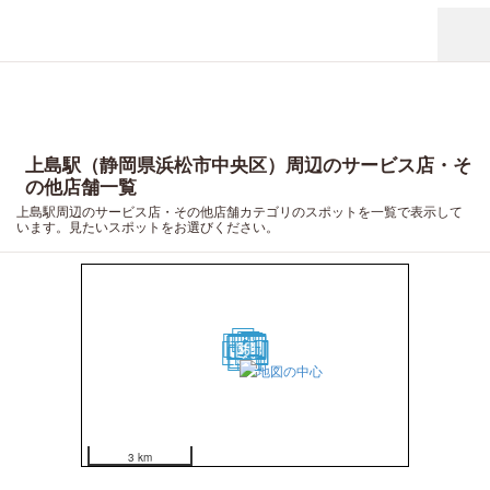
上島駅（静岡県浜松市中央区）周辺のサービス店・そ
の他店舗一覧
上島駅周辺のサービス店・その他店舗カテゴリのスポットを一覧で表示して
います。見たいスポットをお選びください。
11
4
8
17
15
5
12
7
3
1
13
19
9
20
2
18
6
16
10
14
3 km