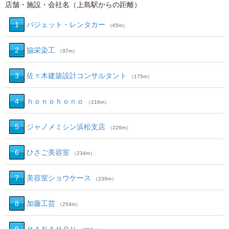
店舗・施設・会社名（上島駅からの距離）
1
バジェット・レンタカー
（65m）
2
協栄染工
（97m）
3
佐々木建築設計コンサルタント
（175m）
4
ｈｏｎｏｈｏｎｏ
（216m）
5
ジャノメミシン浜松支店
（226m）
6
ひさご美容室
（234m）
7
美容室ショウケース
（239m）
8
加藤工芸
（254m）