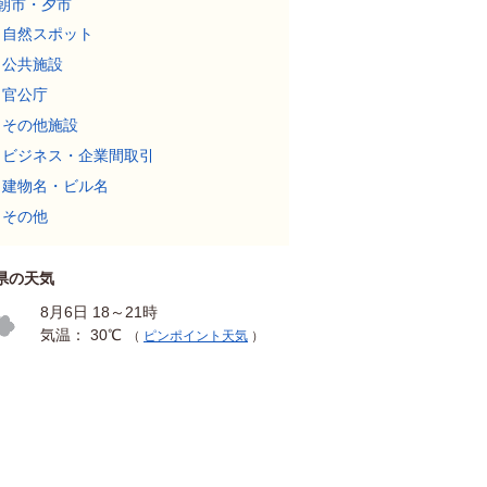
朝市・夕市
自然スポット
公共施設
官公庁
その他施設
ビジネス・企業間取引
建物名・ビル名
その他
県の天気
8月6日 18～21時
気温： 30℃
（
ピンポイント天気
）