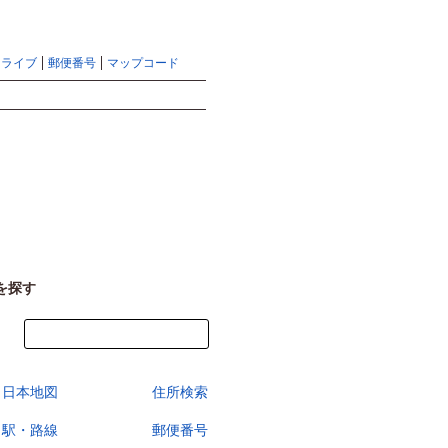
地図検索ならマピオントップ
ヘルプ
サイトマップ
ドライブ
郵便番号
マップコード
検索
を探す
今すぐ地図を見る
日本地図
住所検索
駅・路線
郵便番号