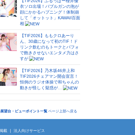
【TIF2026】ふるっぱー櫻井優
衣ソロ出場！バブルガンの泡が
顔にかかるハプニング！体制崩
して「オットット」KAWAII百面
相
【TIF2026】ももクロあーり
ん、30歳になって初のTIF！ド
リンク飲むのもトークとパフォ
で飽きさせないエンタメ力はさ
すが
【TIF2026】乃木坂46井上和
TIF2026チェアマン開会宣言！
恒例のラジオ体操で和ちゃんの
動きが怪しく疑惑が…
の展望台・ビューポイント一覧
ページ上部へ戻る
掲載
|
法人向けサービス