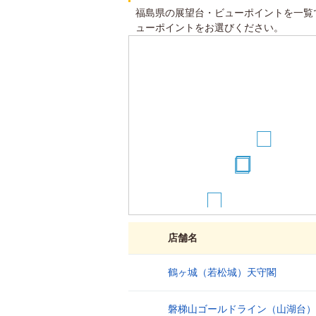
福島県の展望台・ビューポイントを一覧
ューポイントをお選びください。
7
4
3
2
1
店舗名
鶴ヶ城（若松城）天守閣
1
磐梯山ゴールドライン（山湖台）
2