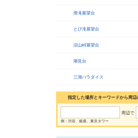
滑滝展望台
3
5
とび滝展望台
4
沼山峠展望台
5
潮見台
6
三湖パラダイス
7
指定した場所とキーワードから周辺
周辺で
例：渋谷、銀座、東京タワー