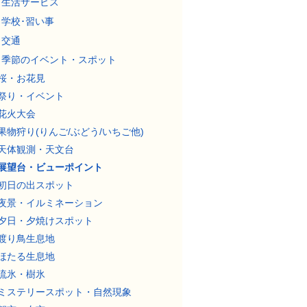
生活サービス
学校･習い事
交通
季節のイベント・スポット
桜・お花見
祭り・イベント
花火大会
果物狩り(りんご/ぶどう/いちご他)
天体観測・天文台
展望台・ビューポイント
初日の出スポット
夜景・イルミネーション
夕日・夕焼けスポット
渡り鳥生息地
ほたる生息地
流氷・樹氷
ミステリースポット・自然現象